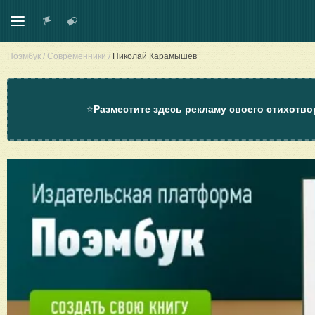
Поэмбук
/
Современники
/
Николай Карамышев
⭐
Разместите здесь рекламу своего стихотво