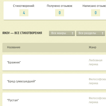
Стихотворений:
Получено отзывов:
Написано отзыво
4
0
0
IRKOV — ВСЕ СТИХОТВОРЕНИЯ
Все жанры
Все разделы
Название
Жанр
Любовная
"Бражник"
лирика
Философска
"Бред сумасшедшей"
лирика
Философска
"Пустая"
лирика