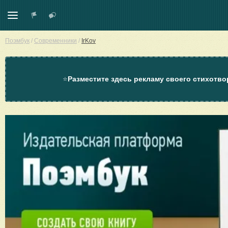
Поэмбук
/
Современники
/
IrKov
⭐
Разместите здесь рекламу своего стихотво