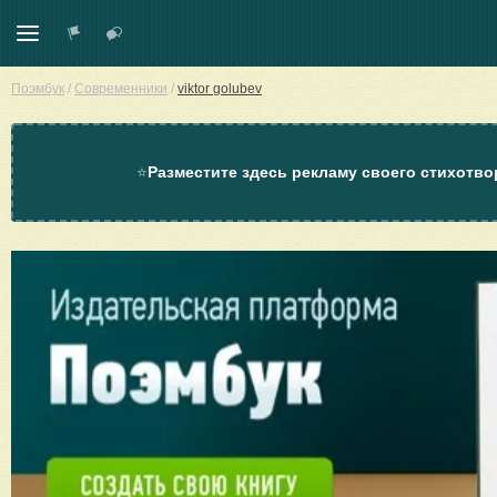
Поэмбук
/
Современники
/
viktor golubev
⭐
Разместите здесь рекламу своего стихотво