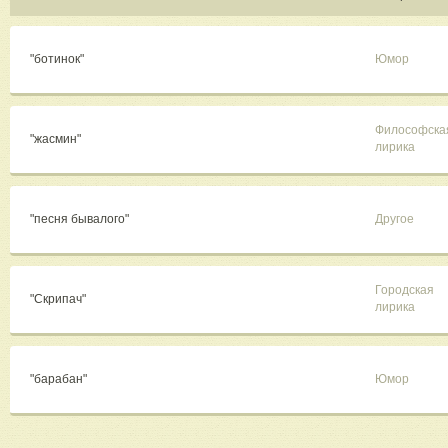
"ботинок"
Юмор
Философска
"жасмин"
лирика
"песня бывалого"
Другое
Городская
"Скрипач"
лирика
"барабан"
Юмор