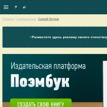
Поэмбук
/
Современники
/
Сергей Петров
⭐
Разместите здесь рекламу своего стихотво