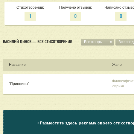
Стихотворений:
Получено отзывов:
Написано отзыво
1
0
0
ВАСИЛИЙ ДИНОВ — ВСЕ СТИХОТВОРЕНИЯ
Все жанры
Все раз
Название
Жанр
Философска
"Принципы"
лирика
⭐
Разместите здесь рекламу своего стихотво