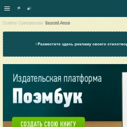
Поэмбук
/
Современники
/
Василий Динов
⭐
Разместите здесь рекламу своего стихотво