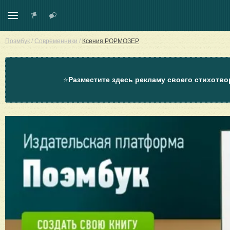
Поэмбук
/
Современники
/
Ксения РОРМОЗЕР
⭐
Разместите здесь рекламу своего стихотво