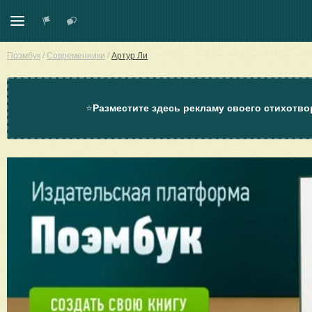
Поэмбук
/
Современники
/
Артур Ли
⭐
Разместите здесь рекламу своего стихотво