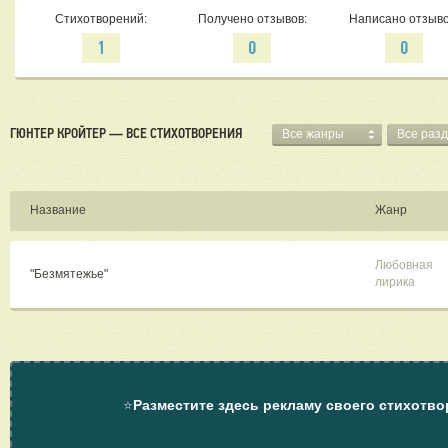
Стихотворений:
Получено отзывов:
Написано отзыво
1
0
0
ГЮНТЕР КРОЙТЕР — ВСЕ СТИХОТВОРЕНИЯ
Все жанры
Все раз
Название
Жанр
Любовная
"Безмятежье"
лирика
⭐
Разместите здесь рекламу своего стихотво