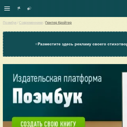
Поэмбук
/
Современники
/
Гюнтер Кройтер
⭐
Разместите здесь рекламу своего стихотво