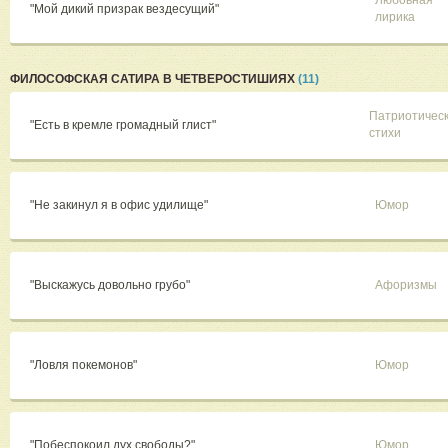
Любовная
"Мой дикий призрак вездесущий"
лирика
ФИЛОСОФСКАЯ САТИРА В ЧЕТВЕРОСТИШИЯХ
(11)
Патриотичес
"Есть в кремле громадный глист"
стихи
"Не закинул я в офис удилище"
Юмор
"Выскажусь довольно грубо"
Афоризмы
"Ловля покемонов"
Юмор
"Побеспокоил дух свободы?"
Юмор