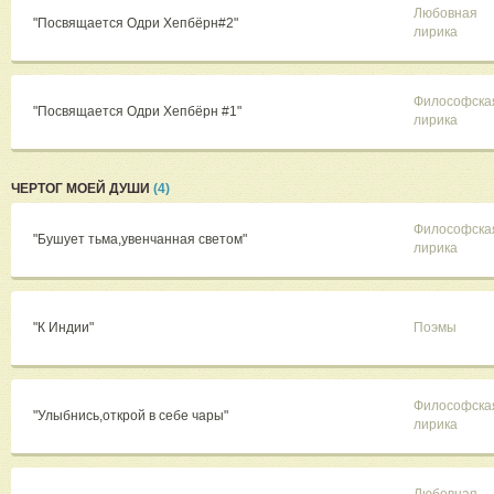
Любовная
"Посвящается Одри Хепбёрн#2"
лирика
Философска
"Посвящается Одри Хепбёрн #1"
лирика
ЧЕРТОГ МОЕЙ ДУШИ
(4)
Философска
"Бушует тьма,увенчанная светом"
лирика
"К Индии"
Поэмы
Философска
"Улыбнись,открой в себе чары"
лирика