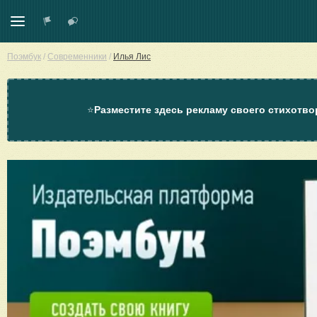
Поэмбук
/
Современники
/
Илья Лис
⭐
Разместите здесь рекламу своего стихотво