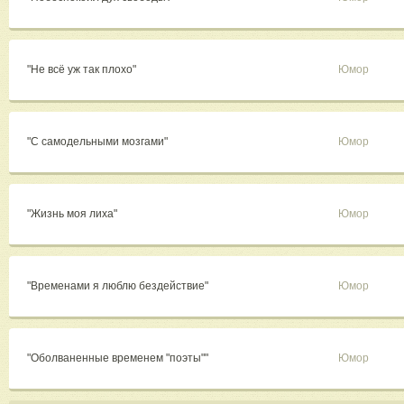
"Не всё уж так плохо"
Юмор
"С самодельными мозгами"
Юмор
"Жизнь моя лиха"
Юмор
"Временами я люблю бездействие"
Юмор
"Оболваненные временем "поэты""
Юмор