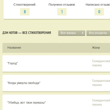
Стихотворений:
Получено отзывов:
Написано отзыво
8
1
0
ДЭН КОТОВ — ВСЕ СТИХОТВОРЕНИЯ
Все жанры
Все разделы
Название
Жанр
Гражданска
"Город"
лирика
Гражданска
"Когда умерла свобода"
лирика
Гражданска
"Убийца, вот твои приказы"
лирика