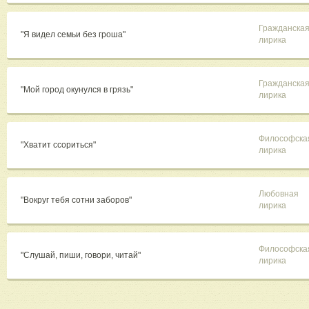
Гражданска
"Я видел семьи без гроша"
лирика
Гражданска
"Мой город окунулся в грязь"
лирика
Философска
"Хватит ссориться"
лирика
Любовная
"Вокруг тебя сотни заборов"
лирика
Философска
"Слушай, пиши, говори, читай"
лирика