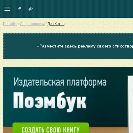
Поэмбук
/
Современники
/
Дэн Котов
⭐
Разместите здесь рекламу своего стихотво