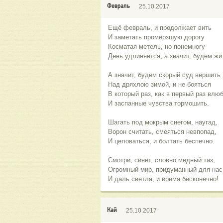
Февраль
25.10.2017
Ещё февраль, и продолжает вить
И заметать промёрзшую дорогу
Косматая метель, но понемногу
День удлиняется, а значит, будем жи
А значит, будем скорый суд вершить
Над дряхлою зимой, и не бояться
В который раз, как в первый раз влю
И заспанные чувства тормошить.
Шагать под мокрым снегом, наугад,
Ворон считать, смеяться невпопад,
И целоваться, и болтать беспечно.
Смотри, сияет, словно медный таз,
Огромный мир, придуманный для нас
И даль светла, и время бесконечно!
Кай
25.10.2017