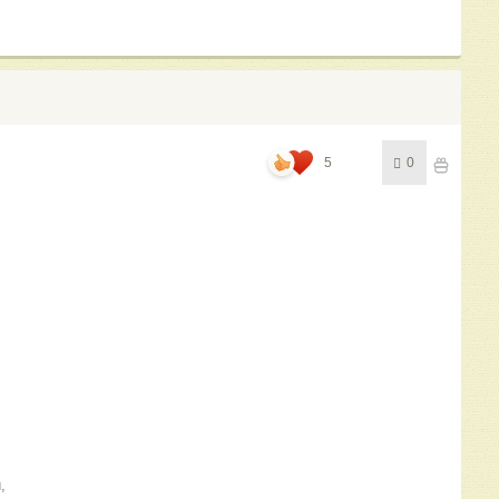
5
0
,