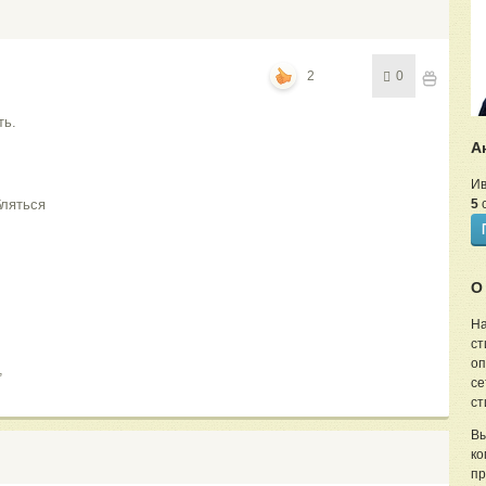
2
0
ть.
А
Ив
бляться
5
с
О
На
ст
оп
,
се
ст
Вы
ко
пр