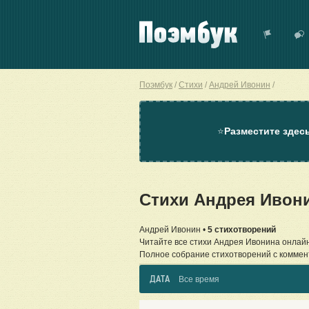
Поэмбук
Стихи
Андрей Ивонин
⭐
Разместите здес
Стихи Андрея Ивон
Андрей Ивонин •
5 стихотворений
Читайте все стихи Андрея Ивонина онлайн
Полное собрание стихотворений с коммен
ДАТА
Все время