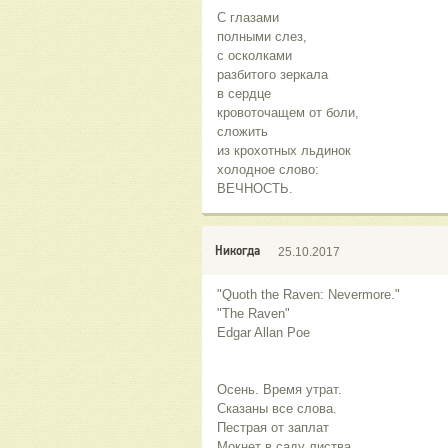
С глазами
полными слез,
с осколками
разбитого зеркала
в сердце
кровоточащем от боли,
сложить
из крохотных льдинок
холодное слово:
ВЕЧНОСТЬ.
Никогда
25.10.2017
"Quoth the Raven: Nevermore."
"The Raven"
Edgar Allan Poe
Осень. Время утрат.
Сказаны все слова.
Пестрая от заплат
Мокнет в саду листва.