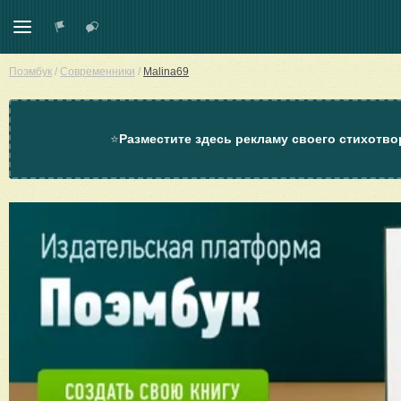
Поэмбук
/
Современники
/
Malina69
⭐
Разместите здесь рекламу своего стихотво