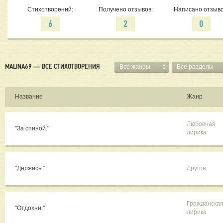
Стихотворений:
Получено отзывов:
Написано отзыво
6
2
0
MALINA69 — ВСЕ СТИХОТВОРЕНИЯ
Все жанры
Все разделы
Название
Жанр
Любовная
"За спиной."
лирика
"Держись."
Другое
Гражданска
"Отдохни."
лирика