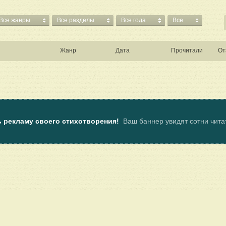
Все жанры
Все разделы
Все года
Все
Жанр
Дата
Прочитали
От
ь рекламу своего стихотворения!
Ваш баннер увидят сотни чит