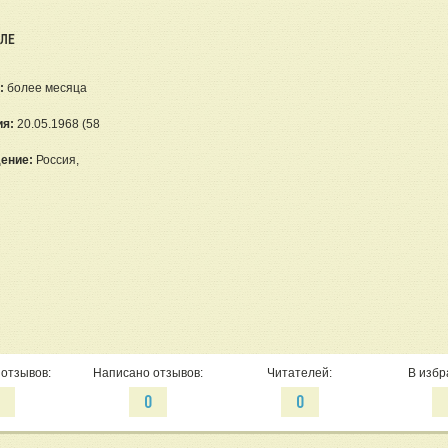
ЕЛЕ
:
более месяца
ия:
20.05.1968 (58
ение:
Россия,
отзывов:
Написано отзывов:
Читателей:
В избр
0
0
0