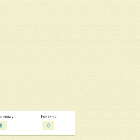
анном у:
Рейтинг:
0
0