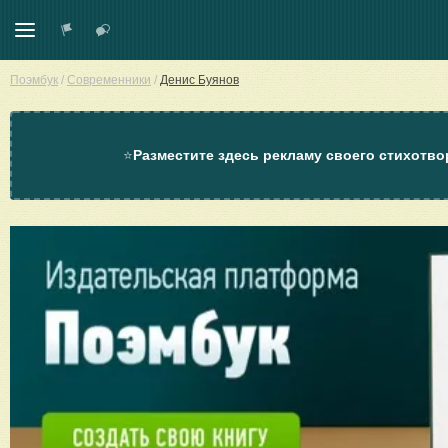
Поэмбук
/
Современники
/
Денис Буянов
⭐
Разместите здесь рекламу своего стихотво