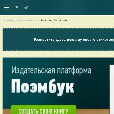
Поэмбук
/
Современники
/
Алексей Топтыгин
⭐
Разместите здесь рекламу своего стихотво