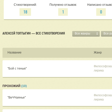
Стихотворений:
Получено отзывов:
Написано отзыво
18
1
0
АЛЕКСЕЙ ТОПТЫГИН — ВСЕ СТИХОТВОРЕНИЯ
Все жанры
Все р
Название
Жанр
Философска
"Бой с тенью"
лирика
ПРОХОЖИЙ
(10)
Философска
"ВеЧЧаянье"
лирика