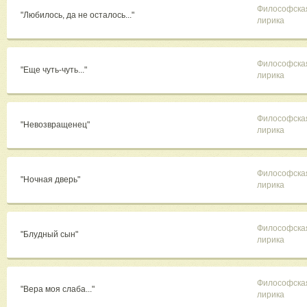
Философска
"Любилось, да не осталось..."
лирика
Философска
"Еще чуть-чуть..."
лирика
Философска
"Невозвращенец"
лирика
Философска
"Ночная дверь"
лирика
Философска
"Блудный сын"
лирика
Философска
"Вера моя слаба..."
лирика