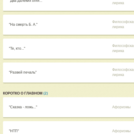
"Два далёких огня..."
лирика
Философска
"На смерть Б. А."
лирика
Философска
"Те, кто..."
лирика
Философска
"Развей печаль"
лирика
КОРОТКО О ГЛАВНОМ
(2)
"Сказка - ложь..."
Афоризмы
"НТП"
Афоризмы