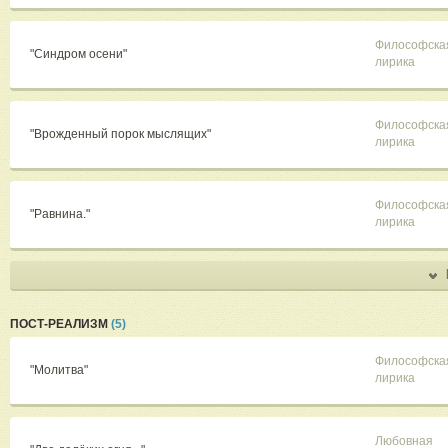
Философска
"Синдром осени"
лирика
Философска
"Врожденный порок мыслящих"
лирика
Философска
"Равнина."
лирика
ПОСТ-РЕАЛИЗМ
(5)
Философска
"Молитва"
лирика
Любовная