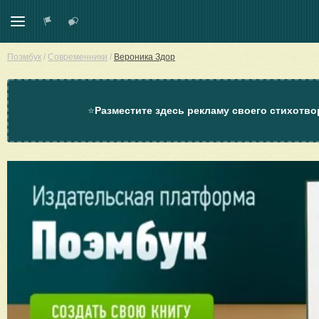
Поэмбук
/
Современники
/
Вероника Здор
⭐
Разместите здесь рекламу своего стихотво