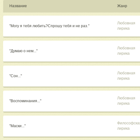
Название
Жанр
Любовная
"Могу я тебя любить?Спрошу тебя и не раз."
лирика
Любовная
"Думаю о нем..."
лирика
Любовная
"Сон..."
лирика
Любовная
"Воспоминания..."
лирика
Философска
"Маски..."
лирика