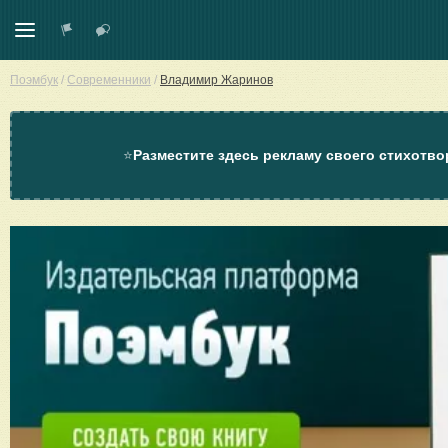
Поэмбук
/
Современники
/
Владимир Жаринов
⭐
Разместите здесь рекламу своего стихотво