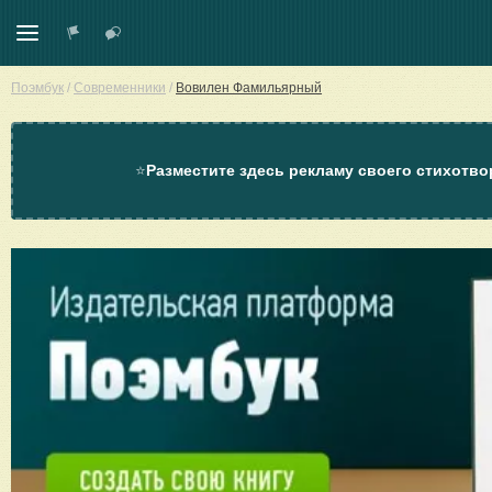
Поэмбук
/
Современники
/
Вовилен Фамильярный
⭐
Разместите здесь рекламу своего стихотво