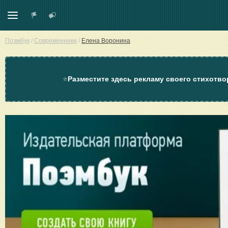
Поэмбук
/
Современники
/
Елена Воронина
⭐
Разместите здесь рекламу своего стихотво