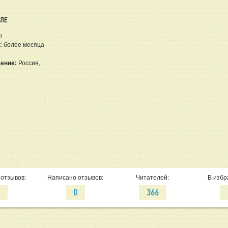
ЕЛЕ
н
:
более месяца
ение:
Россия,
отзывов:
Написано отзывов:
Читателей:
В избр
0
0
366