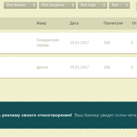
Все жанры
Все разделы
Все года
Все
Жанр
Дата
Прочитали
От
Гражданская
25.01.2017
168
0
лирика
Другое
25.01.2017
198
0
ь рекламу своего стихотворения!
Ваш баннер увидят сотни чит