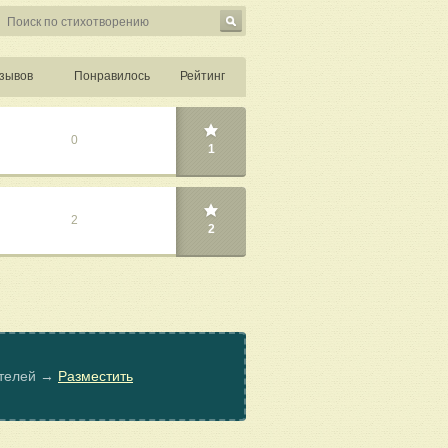
зывов
Понравилось
Рейтинг
0
1
2
2
ателей →
Разместить