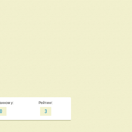
анном у:
Рейтинг:
0
3