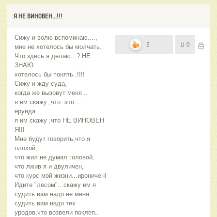
Я НЕ ВИНОВЕН...!!!
Сижу и волю вспоминаю....,
2
0
мне не хотелось бы молчать.
Что здесь я делаю...? НЕ
ЗНАЮ
хотелось бы понять..!!!!
Сижу и жду суда,
когда же вызовут меня ..
я им скажу ,что это....
ерунда...
я им скажу ,что НЕ ВИНОВЕН
Я!!!
Мне будут говорить,что я
плохой,
что жил не думал головой,
что лжив я и двуличен,
что курс мой жизни...ироничен!
Идите "лесом"...скажу им я
судить вам надо не меня
судить вам надо тех
уродов,что возвели поклеп..