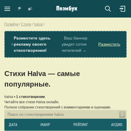
Поэмбук
Стихи
halva
Разместите здесь
Ваш баннер
⭐
рекламу своего
увидят сотни
Разместить
стихотворения!
читателей →
Стихи Halva — самые
популярные.
halva •
1 стихотворение
Читайте все стихи Halva онлайн.
Полное собрание стихотворений с комментариями и оценками.
ДАТА
ЖАНР
РЕЙТИНГ
АУДИО