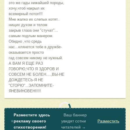
это же гады нижайшей породы,
хочу,чтоб накрыл их
всемирный потоп!!!
Мне жалко их слепых котят..
нищих духом и телом
закрыв глаза они "стучат"...
самым подлым манером.
Обидно ,что средь
нас...клянется тебе в дружбе-
оказывается просто
гад совсем никому не нужный.
А ВАМ Я ЕЩЕ РАЗ
ГОВОРЮ,ЧТО Я ЗДОРОВ И
СОВСЕМ НЕ БОЛЕН....,ВЫ-НЕ
ДОЖДЕТЕСЬ-Я НЕ
"СГОРЮ"...ЗАПОМНИТЕ-
ЯНЕВИНОВЕН!!!!!
Разместите здесь
Ваш баннер
⭐
рекламу своего
увидят сотни
Разместить
стихотворения!
читателей →