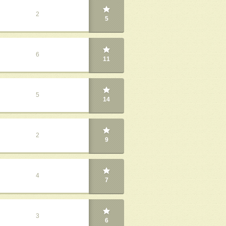
2
5
6
11
5
14
2
9
4
7
3
6