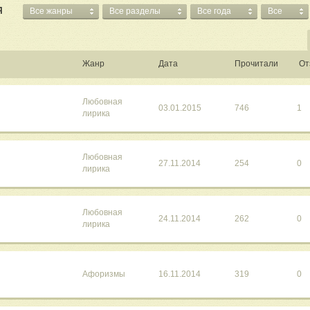
Я
Все жанры
Все разделы
Все года
Все
Жанр
Дата
Прочитали
От
Любовная
03.01.2015
746
1
лирика
Любовная
27.11.2014
254
0
лирика
Любовная
24.11.2014
262
0
лирика
Афоризмы
16.11.2014
319
0