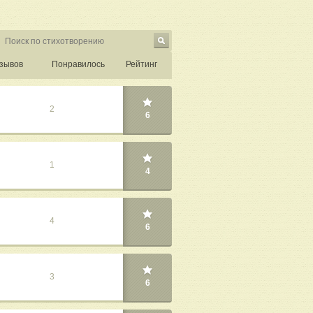
зывов
Понравилось
Рейтинг
2
6
1
4
4
6
3
6