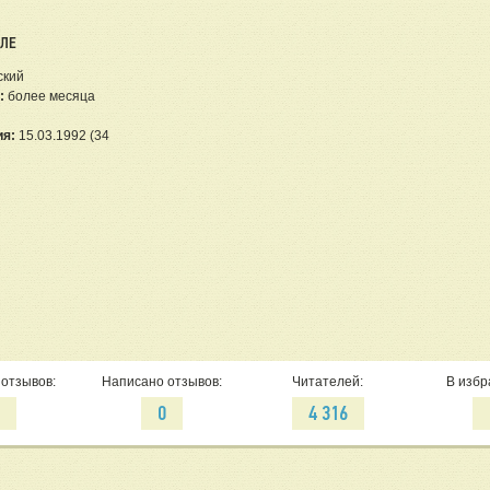
ЕЛЕ
ский
:
более месяца
ия:
15.03.1992 (34
отзывов:
Написано отзывов:
Читателей:
В избр
2
0
4 316