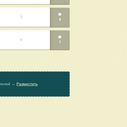
3
8
4
7
ателей →
Разместить