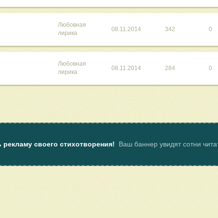
Любовная
08.11.2014
342
0
лирика
Любовная
08.11.2014
284
0
лирика
ь рекламу своего стихотворения!
Ваш баннер увидят сотни чит