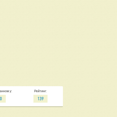
анном у:
Рейтинг:
0
139