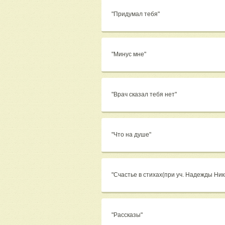
"Придумал тебя"
"Минус мне"
"Врач сказал тебя нет"
"Что на душе"
"Счастье в стихах(при уч. Надежды Ни
"Рассказы"