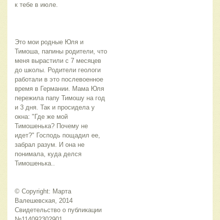
к тебе в июле.
Это мои родные Юля и
Тимоша, папины родители, что
меня вырастили с 7 месяцев
до школы. Родители геологи
работали в это послевоенное
время в Германии. Мама Юля
пережила папу Тимошу на год
и 3 дня. Так и просидела у
окна: "Где же мой
Тимошенька? Почему не
идет?" Господь пощадил ее,
забрал разум. И она не
понимала, куда делся
Тимошенька..
© Copyright: Марта
Валешевская, 2014
Свидетельство о публикации
№114092302901