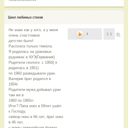
Цикл любимых стихов
Не знаю как у кого, а у меня
4
1
очень счастливое
детство было!
Расплата только тяжёла.
Я родилась на урановых
рудниках в АУЭ(Германия)
Родители геологи. с 1950( я
родилась в 1951)
по 1960 разведывали уран.
Валерик брат родился в
1954г.
Родители мужа добывал уран
там же в
1960 по 1965гг.
Итог? Папа онко в 69лет ушёл
к Господу,
свёкор онко в 66 лет, брат онко
в 46 лет,
у мамы тяжелейшая форма