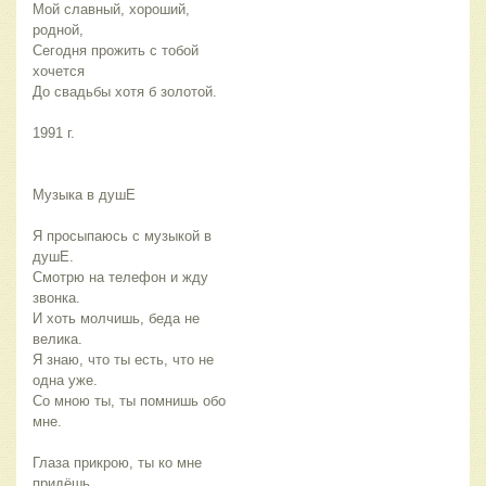
Мой славный, хороший,
родной,
Сегодня прожить с тобой
хочется
До свадьбы хотя б золотой.
1991 г.
Музыка в душЕ
Я просыпаюсь с музыкой в
душЕ.
Смотрю на телефон и жду
звонка.
И хоть молчишь, беда не
велика.
Я знаю, что ты есть, что не
одна уже.
Со мною ты, ты помнишь обо
мне.
Глаза прикрою, ты ко мне
придёшь.