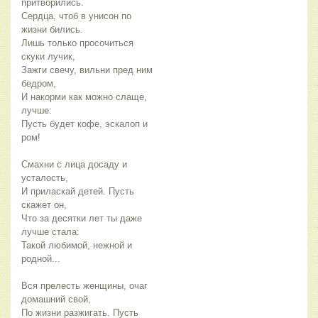
притворились.
Сердца, чтоб в унисон по
жизни бились.
Лишь только просочиться
скуки лучик,
Зажги свечу, вильни пред ним
бедром,
И накорми как можно слаще,
лучше:
Пусть будет кофе, эскалоп и
ром!
Смахни с лица досаду и
усталость,
И приласкай детей. Пусть
скажет он,
Что за десятки лет ты даже
лучше стала:
Такой любимой, нежной и
родной...
Вся прелесть женщины, очаг
домашний свой,
По жизни разжигать. Пусть