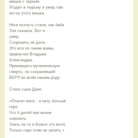
мешок с зерном.
Угодил в тюрьму и умер там
из=за этого мешка.
Ноги пухнуть стали, как баба
Зоя сказала. Вот и
умер.
Схоронить не дали...
Это все по линии мамы,
правнучки Владыки
Александра,
Принявшего мученическую
смерть, но сохранивший
ВЕРУ во всём нашем роду.
Стихи сына Дани
«Плачет мать , и нету больше
горя,
Что б детей при жизни
хоронить.
Знать на то и Божья это воля,
Только горя этим не залить.»