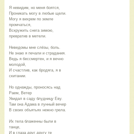
Я невидим, но меня боятся,
Проникать могу в любые щели.
Могу я вихрем по земле
промчаться,
Вскружить снега зимою,
превратив в метели.
Неведомы мне слёзы, боль.
Не знаю я печали и страдания.
Ведь я бессмертен, и я вечно
молодой,
И счастлив, как бродяга, я в
скитании.
Но однажды, проносясь над
Раем, Ветер
Увидал в саду блудницу Еву.
Там она Адама в лунный вечер
В своих объятьях нежно грела.
Их тела блаженны были в
танце,
И в глаза друг другу те