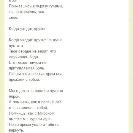
моё,
Прижавшись к образу губами,
ты повторяешь, как
своё.
Когда уходят друзья
Когда уходят друзья на душе
пустота.
Твоё сердце не верит, что
случилась беда.
Его гложет ничем не
притупляемая боль.
Сколько жизненных драм мы
прожили с тобой.
Мы с детства росли и чудили
порой.
А помнишь, как в первый раз
мы напились с тобой,
Помнишь, как с Мироном
вместе мы курили дурь.
Но то время ушло и тебя не
вернуть.