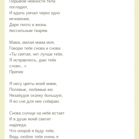
Порывом нежности тела
погладил,
И вдаль умчал через одно
мгновение,
Даря тепло и жизнь
бессильным тварям.
Мама, милая мама моя,
Говорю тебе снова и снова:
«Ты святая, нет лучше тебя,
Я исправлюсь, даю тебе
слово...»
Припев:
Я несу цветы моей маме,
Полевые, любимые ею.
Незабудок охапку большую,
Я во сне для нее собираю.
Снова солнце на небе встает
И в душе моей светит
надежда,
Что опорой я буду тебе,
Ведь люблю тебя очень я