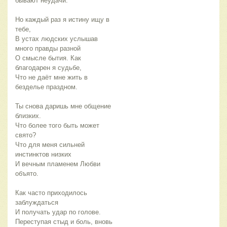
бывают неудачи.
Но каждый раз я истину ищу в
тебе,
В устах людских услышав
много правды разной
О смысле бытия. Как
благодарен я судьбе,
Что не даёт мне жить в
безделье праздном.
Ты снова даришь мне общение
близких.
Что более того быть может
свято?
Что для меня сильней
инстинктов низких
И вечным пламенем Любви
объято.
Как часто приходилось
заблуждаться
И получать удар по голове.
Переступая стыд и боль, вновь