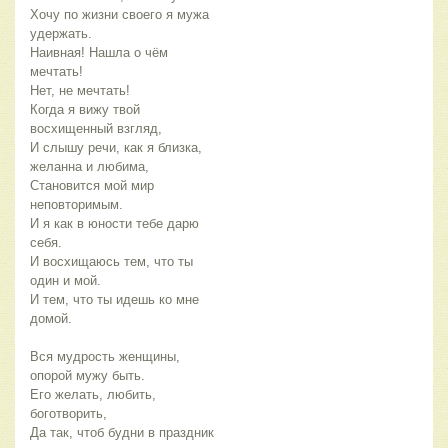
Хочу по жизни своего я мужа
удержать.
Наивная! Нашла о чём
мечтать!
Нет, не мечтать!
Когда я вижу твой
восхищенный взгляд,
И слышу речи, как я близка,
желанна и любима,
Становится мой мир
неповторимым.
И я как в юности тебе дарю
себя.
И восхищаюсь тем, что ты
один и мой.
И тем, что ты идешь ко мне
домой.
Вся мудрость женщины,
опорой мужу быть.
Его желать, любить,
боготворить,
Да так, чтоб будни в праздник