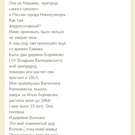
Она из Абашево, пригород
самого грязного
в России города Новокузнецка.
Как там
ферросплавный?
Мимо проезжать было нельзя
не закрыв окна.
А наш род там произошёл ещё
со времен Ермака.
Было две деревни Боровково
( От Владыки Валешевского)
мой прапрадед,
повешан или распят при
красных в 1917г.
Моя прабабушка Валентина
Валешевска, вышла
замуж за Илью Боровкова.
растила меня до 1964г.
( мне было 13 лет). Она
поповна.
И деревня Волкова.
Это мой знаменитый дед
Волков.( отец моей мамы)
Орденоносец, прошёл всю