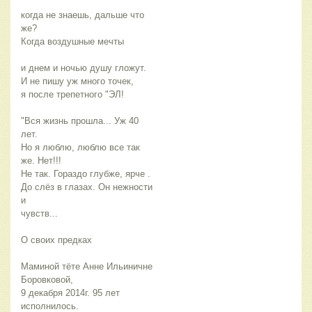
когда не знаешь, дальше что
же?
Когда воздушные мечты
и днем и ночью душу гложут.
И не пишу уж много точек,
я после трепетного "ЭЛ!
"Вся жизнь прошла... Уж 40
лет.
Но я люблю, люблю все так
же. Нет!!!
Не так. Гораздо глубже, ярче .
До слёз в глазах. Он нежности
и
чувств...
О своих предках
Маминой тёте Анне Ильиничне
Боровковой,
9 декабря 2014г. 95 лет
исполнилось.