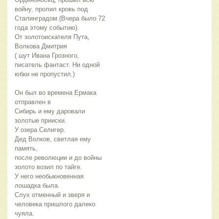
войну, пролил кровь под
Сталинградом.(Вчера было 72
года этому событию).
От золотоискателя Пута,
Волкова Дмитрия
( шут Ивана Грозного,
писатель фантаст. Ни одной
юбки не пропустил.)
Он был во времена Ермака
отправлен в
Сибирь и ему даровали
золотые прииски.
У озера Селигер.
Дед Волков, светлая ему
память,
после революции и до войны
золото возил по тайге.
У него необыкновенная
лошадка была.
Слух отменный и зверя и
человека пришлого далеко
чуяла.