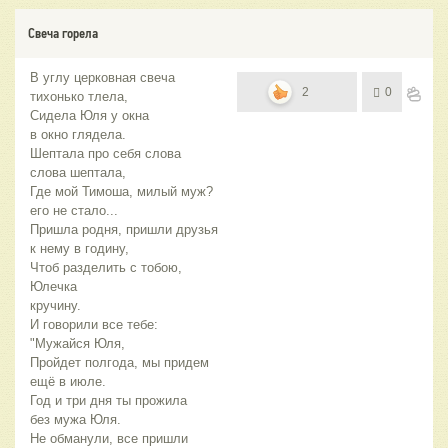
Свеча горела
В углу церковная свеча
2
0
тихонько тлела,
Сидела Юля у окна
в окно глядела.
Шептала про себя слова
слова шептала,
Где мой Тимоша, милый муж?
его не стало...
Пришла родня, пришли друзья
к нему в годину,
Чтоб разделить с тобою,
Юлечка
кручину.
И говорили все тебе:
"Мужайся Юля,
Пройдет полгода, мы придем
ещё в июле.
Год и три дня ты прожила
без мужа Юля.
Не обманули, все пришли