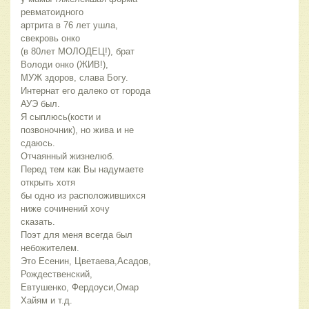
ревматоидного
артрита в 76 лет ушла,
свекровь онко
(в 80лет МОЛОДЕЦ!), брат
Володи онко (ЖИВ!),
МУЖ здоров, слава Богу.
Интернат его далеко от города
АУЭ был.
Я сыплюсь(кости и
позвоночник), но жива и не
сдаюсь.
Отчаянный жизнелюб.
Перед тем как Вы надумаете
открыть хотя
бы одно из расположившихся
ниже сочинений хочу
сказать.
Поэт для меня всегда был
небожителем.
Это Есенин, Цветаева,Асадов,
Рождественский,
Евтушенко, Фердоуси,Омар
Хайям и т.д.