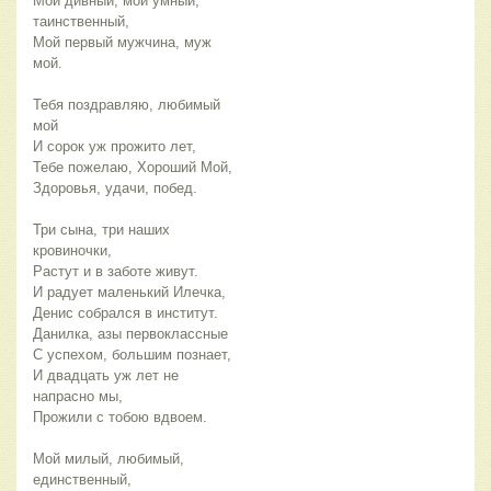
Мой дивный, мой умный,
таинственный,
Мой первый мужчина, муж
мой.
Тебя поздравляю, любимый
мой
И сорок уж прожито лет,
Тебе пожелаю, Хороший Мой,
Здоровья, удачи, побед.
Три сына, три наших
кровиночки,
Растут и в заботе живут.
И радует маленький Илечка,
Денис собрался в институт.
Данилка, азы первоклассные
С успехом, большим познает,
И двадцать уж лет не
напрасно мы,
Прожили с тобою вдвоем.
Мой милый, любимый,
единственный,