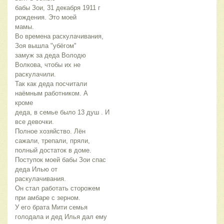
бабы Зои, 31 декабря 1911 г
рождения. Это моей
мамы.
Во времена раскулачивания,
Зоя вышла "убёгом"
замуж за деда Володю
Волкова, чтобы их не
раскулачили.
Так как деда посчитали
наёмным работником. А
кроме
деда, в семье было 13 душ . И
все девочки.
Полное хозяйство. Лён
сажали, трепали, пряли,
полный достаток в доме.
Поступок моей бабы Зои спас
деда Илью от
раскулачивания.
Он стал работать сторожем
при амбаре с зерном.
У его брата Мити семья
голодала и дед Илья дал ему