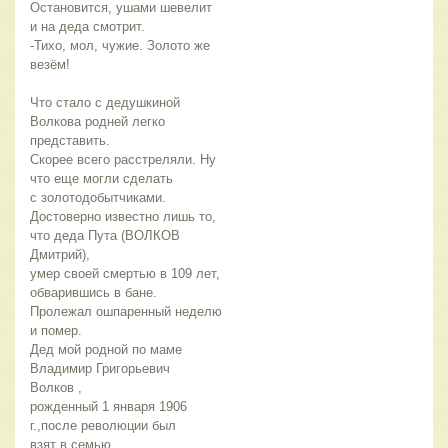
Остановится, ушами шевелит
и на деда смотрит.
-Тихо, мол, чужие. Золото же
везём!
Что стало с дедушкиной
Волкова родней легко
представить.
Скорее всего расстреляли. Ну
что еще могли сделать
с золотодобытчиками.
Достоверно известно лишь то,
что деда Пута (ВОЛКОВ
Дмитрий),
умер своей смертью в 109 лет,
обварившись в бане.
Пролежал ошпаренный неделю
и помер.
Дед мой родной по маме
Владимир Григорьевич
Волков ,
рожденный 1 января 1906
г.,после революции был
взят в семью