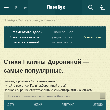
Поэмбук
Стихи
Галина Доронина
Разместите здесь
Ваш баннер
⭐
рекламу своего
увидят сотни
Разместить
стихотворения!
читателей →
Стихи Галины Дорониной —
самые популярные.
Галина Доронина •
3 стихотворения
Читайте все стихи Галины Дорониной онлайн.
Полное собрание стихотворений с комментариями и оценками.
ДАТА
ЖАНР
РЕЙТИНГ
АУДИО