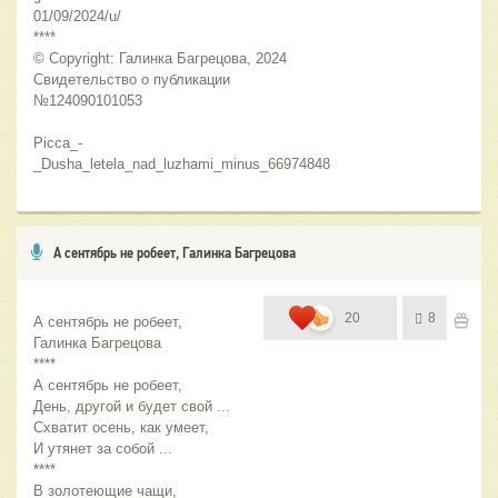
01/09/2024/u/
****
© Copyright: Галинка Багрецова, 2024
Свидетельство о публикации 
№124090101053
Picca_-
_Dusha_letela_nad_luzhami_minus_66974848
А сентябрь не робеет, Галинка Багрецова
20
8
А сентябрь не робеет,
Галинка Багрецова
****
А сентябрь не робеет,
День, другой и будет свой ...
Схватит осень, как умеет,
И утянет за собой ...
****
В золотеющие чащи,