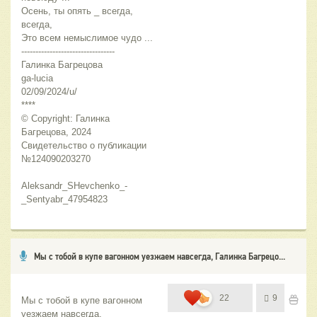
Осень, ты опять _ всегда, 
всегда,
Это всем немыслимое чудо ...
---------------------------------
Галинка Багрецова
ga-lucia
02/09/2024/u/
****
© Copyright: Галинка 
Багрецова, 2024
Свидетельство о публикации 
№124090203270 
Aleksandr_SHevchenko_-
_Sentyabr_47954823
Мы с тобой в купе вагонном уезжаем навсегда, Галинка Багрецо...
22
9
Мы с тобой в купе вагонном 
уезжаем навсегда,