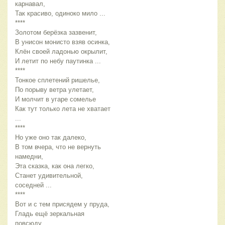
карнавал,
Так красиво, одиноко мило ...
****
Золотом берёзка зазвенит,
В унисон монисто взяв осинка,
Клён своей ладонью окрылит,
И летит по небу паутинка ...
****
Тонкое сплетений ришелье,
По порыву ветра улетает,
И молчит в угаре сомелье
Как тут только лета не хватает 
...
****
Но уже оно так далеко,
В том вчера, что не вернуть 
намедни,
Эта сказка, как она легко,
Станет удивительной, 
соседней ...
****
Вот и с тем присядем у пруда,
Гладь ещё зеркальная 
повсюду ...