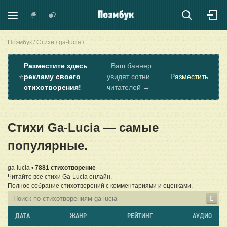
Поэмбук
Стихи
ga-lucia
Разместите здесь
Ваш баннер
⭐
рекламу своего
увидят сотни
Разместить
стихотворения!
читателей →
Стихи Ga-Lucia — самые
популярные.
ga-lucia •
7881 стихотворение
Читайте все стихи Ga-Lucia онлайн.
Полное собрание стихотворений с комментариями и оценками.
ДАТА
ЖАНР
РЕЙТИНГ
АУДИО