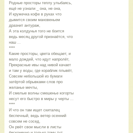
Родные просторы теплу улыбаясь, 
ещё не узнали _ она, не она,
И кружечка кофе в руках что 
дымится своим мановеньем 
дразнит антураж,
А эта колдунья того не боится 
ведь месяц другой признаётся, что 
наш ...
****
Какие просторы, цвета обещает, и 
мало дождей, что идут напролёт,
Прекрасные ивы над нивой качает 
и там у воды, где кораблик плывёт,
Совсем небольшой из бумаги 
затёртой обрывками слов про 
желанье мечты,
И смелые волны смешенье когорты 
несут его быстро в миры у черты ...
****
И что он там ищет скиталец 
беспечный, ведь ветер осенний 
совсем не сосед,
Он рвёт свои мысли в листы 
бесконечно и только тому тут 