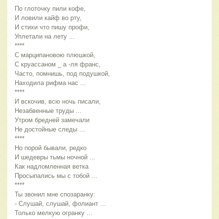
По глоточку пили кофе,
И ловили кайф во рту,
И стихи что пишу профи,
Уплетали на лету ...
****
С марципановою плюшкой,
С круассаном _ а -ля франс,
Часто, помнишь, под подушкой,
Находила рифма нас ...
****
И вскочив, всю ночь писали,
Незабвенные труды ...
Утром бредней замечали
Не достойные следы ...
****
Но порой бывали, редко
И шедевры тьмы ночной ...
Как надломленная ветка
Просыпались мы с тобой ...
****
Ты звонил мне спозаранку:
- Слушай, слушай, фолиант ...
Только мелкую огранку ...