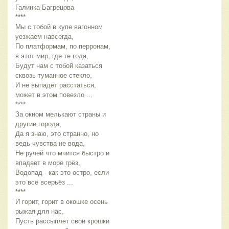
Галинка Багрецова
****
Мы с тобой в купе вагонном 
уезжаем навсегда,
По платформам, по перронам, 
в этот мир, где те года,
Будут нам с тобой казаться 
сквозь туманное стекло,
И не выпадет расстаться, 
может в этом повезло ...
****
За окном мелькают страны и 
другие города,
Да я знаю, это странно, но 
ведь чувства не вода,
Не ручей что мчится быстро и 
впадает в море грёз,
Водопад - как это остро, если 
это всё всерьёз ...
****
И горит, горит в окошке осень 
рыжая для нас,
Пусть рассыплет свои крошки 