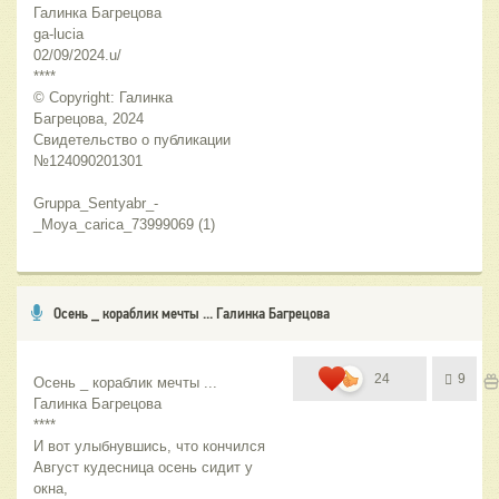
Галинка Багрецова
ga-lucia
02/09/2024.u/
****
© Copyright: Галинка 
Багрецова, 2024
Свидетельство о публикации 
№124090201301
Gruppa_Sentyabr_-
_Moya_carica_73999069 (1)
Осень _ кораблик мечты ... Галинка Багрецова
24
9
Осень _ кораблик мечты ...
Галинка Багрецова
****
И вот улыбнувшись, что кончился 
Август кудесница осень сидит у 
окна,