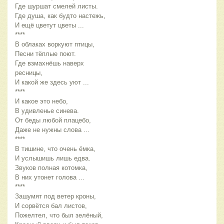
Где шуршат смелей листы.
Где душа, как будто настежь,
И ещё цветут цветы ...
****
В облаках воркуют птицы,
Песни тёплые поют.
Где взмахнёшь наверх 
ресницы,
И какой же здесь уют ...
****
И какое это небо,
В удивленье синева.
От беды любой плацебо,
Даже не нужны слова ...
****
В тишине, что очень ёмка,
И услышишь лишь едва.
Звуков полная котомка,
В них утонет голова ...
****
Зашумят под ветер кроны,
И сорвётся бал листов,
Пожелтел, что был зелёный,