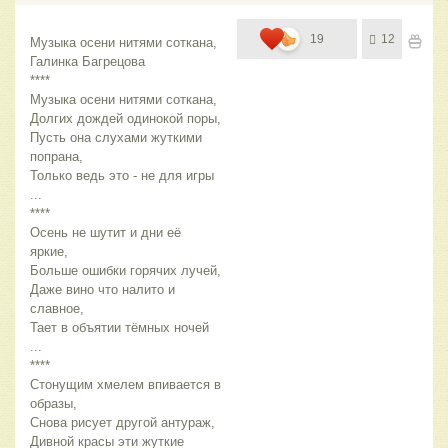
19
12
Музыка осени нитями соткана,
Галинка Багрецова
****
Музыка осени нитями соткана,
Долгих дождей одинокой поры,
Пусть она слухами жуткими 
попрана,
Только ведь это - не для игры 
...
****
Осень не шутит и дни её 
яркие,
Больше ошибки горячих лучей,
Даже вино что налито и 
славное,
Тает в объятии тёмных ночей 
...
****
Стонущим хмелем впивается в 
образы,
Снова рисует другой антураж,
Дивной красы эти жуткие 