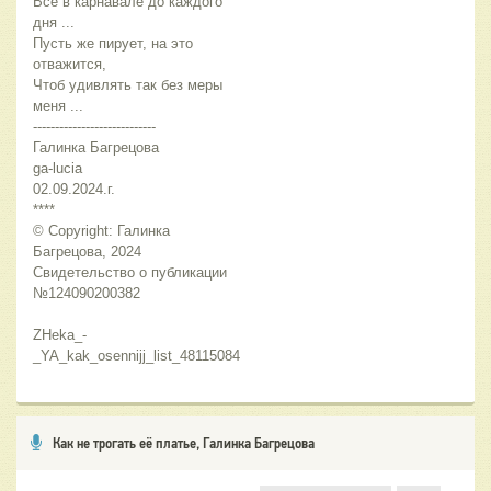
Всё в карнавале до каждого 
дня ...
Пусть же пирует, на это 
отважится,
Чтоб удивлять так без меры 
меня ...
----------------------------
Галинка Багрецова
ga-lucia
02.09.2024.г.
****
© Copyright: Галинка 
Багрецова, 2024
Свидетельство о публикации 
№124090200382
ZHeka_-
_YA_kak_osennijj_list_48115084
Как не трогать её платье, Галинка Багрецова