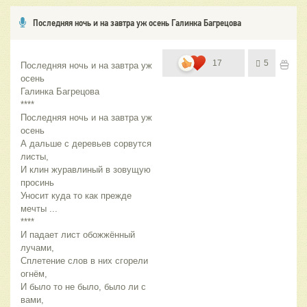
Последняя ночь и на завтра уж осень Галинка Багрецова
17
5
Последняя ночь и на завтра уж 
осень
Галинка Багрецова
****
Последняя ночь и на завтра уж 
осень
А дальше с деревьев сорвутся 
листы,
И клин журавлиный в зовущую 
просинь
Уносит куда то как прежде 
мечты ...
****
И падает лист обожжённый 
лучами,
Сплетение слов в них сгорели 
огнём,
И было то не было, было ли с 
вами,