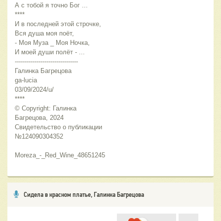
А с тобой я точно Бог ...
****
И в последней этой строчке,
Вся душа моя поёт,
- Моя Муза _ Моя Ночка,
И моей души полёт - ...
--------------------------------
Галинка Багрецова
ga-lucia
03/09/2024/u/
****
© Copyright: Галинка 
Багрецова, 2024
Свидетельство о публикации 
№124090304352 
Moreza_-_Red_Wine_48651245
Сидела в красном платье, Галинка Багрецова