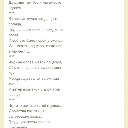
Да разве там были мы вместе 
вдвоём ...
****
В горячих лучах уходящего 
солнца,
Под саваном ночи в накидке из 
звёзд,
И всё это было порой у оконца,
Иль может под утро, когда всё 
в нахлёст ...
****
Чудные слова и твои поцелуи,
Объятья шальные за сцепкою 
рук,
Мерцающий запах за окнами 
туи,
И ветер взрывной с ароматом 
разлук ...
****
Вот это вот осень, её я узнала,
И чувства как птицы 
взлетевшие ввысь,
Грядущая осень такала 
покрывала,