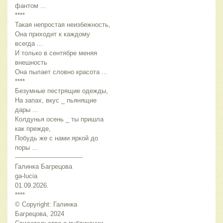
фантом ...
****
Такая непростая неизбежность,
Она приходит к каждому 
всегда ...
И только в сентябре меняя 
внешность
Она пылает словно красота ...
****
Безумные пестрящие одежды,
На запах, вкус _ пьянящие 
дары ...
Колдунья осень _ ты пришла 
как прежде,
Побудь же с нами яркой до 
поры ...
----------------------------------
Галинка Багрецова
ga-lucia
01.09.2026.
****
© Copyright: Галинка 
Багрецова, 2024