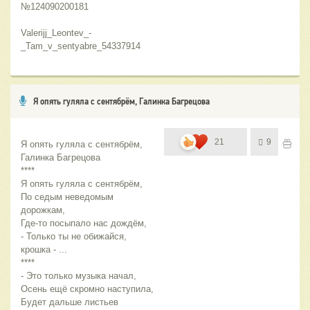
№124090200181
Valerijj_Leontev_-
_Tam_v_sentyabre_54337914
Я опять гуляла с сентябрём, Галинка Багрецова
21
9
Я опять гуляла с сентябрём,
Галинка Багрецова
****
Я опять гуляла с сентябрём,
По седым неведомым 
дорожкам,
Где-то посыпало нас дождём,
- Только ты не обижайся, 
крошка - ...
****
- Это только музыка начал,
Осень ещё скромно наступила,
Будет дальше листьев 