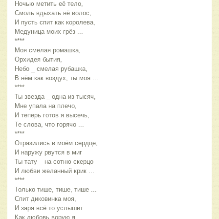
Ночью метить её тело,
Смоль вдыхать нё волос,
И пусть спит как королева,
Медуница моих грёз ...
****
Моя смелая ромашка,
Орхидея бытия,
Небо _ смелая рубашка,
В нём как воздух, ты моя ...
****
Ты звезда _ одна из тысяч,
Мне упала на плечо,
И теперь готов я высечь,
Те слова, что горячо ...
****
Отразились в моём сердце,
И наружу рвутся в миг
Ты тату _ на сотню скерцо
И любви желанный крик ...
****
Только тише, тише, тише ...
Спит диковинка моя,
И заря всё то услышит
Как любовь ворую я ...