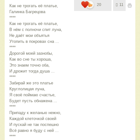
20
11
Как не трогать её платье,
Галинка Багрецова
****
Как не трогать её платье,
В нём с полночи спит луна,
Не даёт мои объятья
Утопить в покровах сна ...
****
Дорогой моей зазнобы,
Как во сне ты хороша,
Это знаем точно оба,
И дрожит тогда душа ...
****
Забирай же это платье
Круглолицая луна,
Я своё поймаю счастье,
Будет пусть обнажена ...
****
Припаду к желанью нежно,
Каждой клеточкой своей
И пускай не так поспешно
Всё равно я буду с ней ...
****