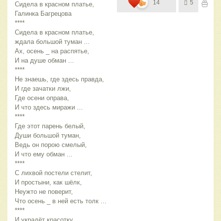
14
5
Сидела в красном платье,
Галинка Багрецова
****
Сидела в красном платье,
ждала большой туман ...
Ах, осень _ на распятье,
И на душе обман ...
****
Не знаешь, где здесь правда,
И где зачатки лжи,
Где осени оправа,
И что здесь миражи ...
****
Где этот парень белый,
Души большой туман,
Ведь он порою смелый,
И что ему обман ...
****
С лихвой постели стелит,
И простыни, как шёлк,
Неужто не поверит,
Что осень _ в ней есть толк ...
****
И украдёт красотку,