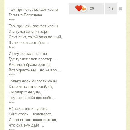
20
9
Там где ночь ласкает кроны
Галинка Багрецова
****
Там где ночь ласкает кроны
И в туманах спит заря
Спит пиит, такой влюблённый,
В эти ночи сентября ...
****
И ему порталы снятся
Где гуляет слов простор ...
Рифмы, образы роятся,
Вот украсть бы _ но не вор ...
****
Только если милость музы
К его мыслям снизойдёт,
Он одарит её узы,
Тем что в небо вознесёт ...
****
Её таинства и чувства,
Коих столь _ водоворот,
И слова. как песня вьются,
Что она ему даёт ...