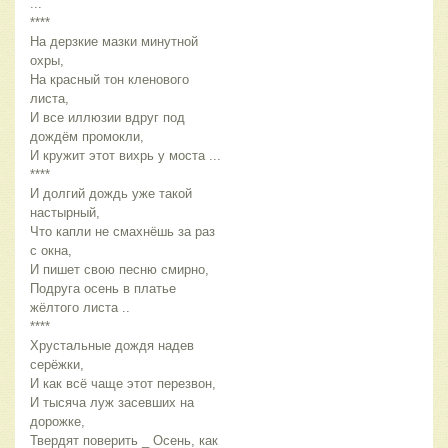
...
****
На дерзкие мазки минутной 
охры,
На красный тон кленового 
листа,
И все иллюзии вдруг под 
дождём промокли,
И кружит этот вихрь у моста ...
****
И долгий дождь уже такой 
настырный,
Что капли не смахнёшь за раз 
с окна,
И пишет свою песню смирно,
Подруга осень в платье 
жёлтого листа ..
****
Хрустальные дождя надев 
серёжки,
И как всё чаще этот перезвон,
И тысяча луж засевших на 
дорожке,
Твердят поверить _ Осень, как 