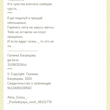
И в чувства влетала озябшая 
грусть ...
****
Ещё поцелуй и прощай 
обольщенье,
Горячего лета на закусь мечты
Тебе не оставлю на откуп 
прощенья,
И если вдруг осень _ то это не 
ты ...
-------------------------------
Галинка Багрецова
ga-lucia
31/08/2024/u/
****
© Copyright: Галинка 
Багрецова, 2024
Свидетельство о публикации 
№124083100502
Alina_Grosu_-
_Poslednyaya_noch_49131779