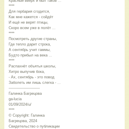
Красный вверх и был таков ...
****
Для гербария сгодится,
Как мне кажется - сойдёт
И ещё не верят птицы,
Скоро всем уже в полёт ...
****
Посмотреть другие страны,
Где тепло дарит строка,
А сентябрь учит гаммы,
Будто прибыл на века ...
****
Распахнёт объятья школы,
Хитро выпучив бока,
- Ах, сентябрь - это повод
Заболеть им лишь слегка - ...
---------------------------
Галинка Багрецова
ga-lucia
01/09/2024/u/
****
© Copyright: Галинка 
Багрецова, 2024
Свидетельство о публикации 