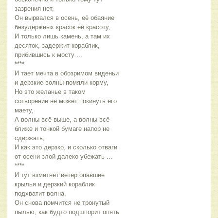
зазрения нет,
Он вырвался в осень, её обаяние 
безудержных красок её красоту,
И только лишь камень, а там их 
десяток, задержит кораблик, 
прибившись к мосту ...
****
И тает мечта в обозримом виденьи 
и дерзкие волны помяли корму,
Но это желанье в таком 
сотворении не может покинуть его 
маету,
А волны всё выше, а волны всё 
ближе и тонкой бумаге напор не 
сдержать,
И как это дерзко, и сколько отваги 
от осени злой далеко убежать ...
****
И тут взметнёт ветер опавшие 
крылья и дерзкий кораблик 
подхватит волна,
Он снова помчится не тронутый 
пылью, как будто подшпорит опять 