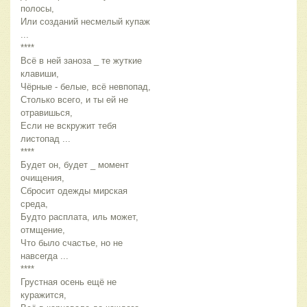
полосы,
Или созданий несмелый купаж 
...
****
Всё в ней заноза _ те жуткие 
клавиши,
Чёрные - белые, всё невпопад,
Столько всего, и ты ей не 
отравишься,
Если не вскружит тебя 
листопад ...
****
Будет он, будет _ момент 
очищения,
Сбросит одежды мирская 
среда,
Будто расплата, иль может, 
отмщение,
Что было счастье, но не 
навсегда ...
****
Грустная осень ещё не 
куражится,