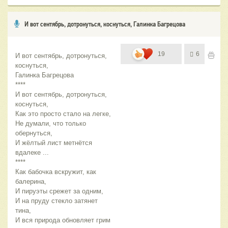
И вот сентябрь, дотронуться, коснуться, Галинка Багрецова
19
6
И вот сентябрь, дотронуться, 
коснуться,
Галинка Багрецова
****
И вот сентябрь, дотронуться, 
коснуться,
Как это просто стало на легке,
Не думали, что только 
обернуться,
И жёлтый лист метнётся 
вдалеке ...
****
Как бабочка вскружит, как 
балерина,
И пируэты срежет за одним,
И на пруду стекло затянет 
тина,
И вся природа обновляет грим 