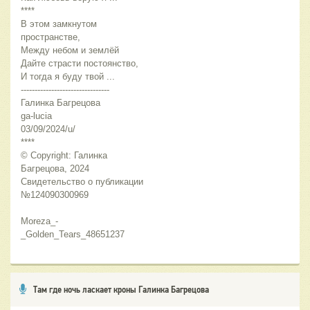
****
В этом замкнутом 
пространстве,
Между небом и землёй
Дайте страсти постоянство,
И тогда я буду твой ...
--------------------------------
Галинка Багрецова
ga-lucia
03/09/2024/u/
****
© Copyright: Галинка 
Багрецова, 2024
Свидетельство о публикации 
№124090300969 
Moreza_-
_Golden_Tears_48651237
Там где ночь ласкает кроны Галинка Багрецова