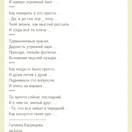
И наверх огромный бант - ...
****
Как поверить в это просто ...
- Да, и до сих пор _ хочу ...
Твой звонок, как мыслей россыпь ...
И тогда всё по плечу ...
****
Турмалиновые краски,
Дерзость утренней зари ...
Приходи, попьём фетяски ...
Вспомним мыслей пузыри ...
****
Как когда-то было просто,
И душа летев к душе ...
Поднимала сто вопросов,
И опять на вираже ...
****
Ты прочти сейчас последний,
И о чём он, милый друг ...
- То, что всё забыл в передней ...
Как коснулся твоих рук - ...
--------------------------------
Галинка Багрецова
ga-lucia