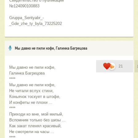
Свидетельство о публикации 
№124090100883 
Gruppa_Sentyabr_-
_Gde_zhe_ty_byla_73225202
Мы давно не пили кофе, Галинка Багрецова
21
Мы давно не пили кофе,
Галинка Багрецова
****
Мы давно не пили кофе,
Не читали вслух стихи,
Коньячок тоскует в штофе,
И конфеты не плохи ...
****
Приходи ко мне, мой милый,
Вспомним только без шизы ...
Как закат пленял красивый,
Не смотрели на часы ...
****