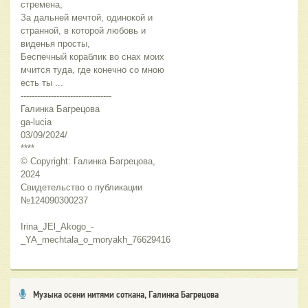
стремена,
За дальней мечтой, одинокой и 
странной, в которой любовь и 
виденья просты,
Беспечный кораблик во снах моих 
мчится туда, где конечно со мною 
есть ты ...
---------------------------------
Галинка Багрецова
ga-lucia
03/09/2024/
****
© Copyright: Галинка Багрецова, 
2024
Свидетельство о публикации 
№124090300237 
Irina_JEl_Akogo_-
_YA_mechtala_o_moryakh_76629416
Музыка осени нитями соткана, Галинка Багрецова