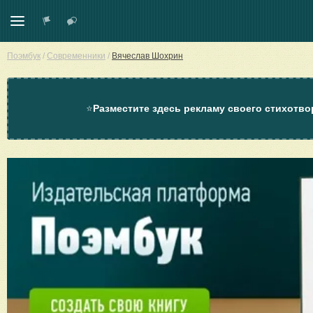
Поэмбук
/
Современники
/
Вячеслав Шохрин
⭐
Разместите здесь рекламу своего стихотво