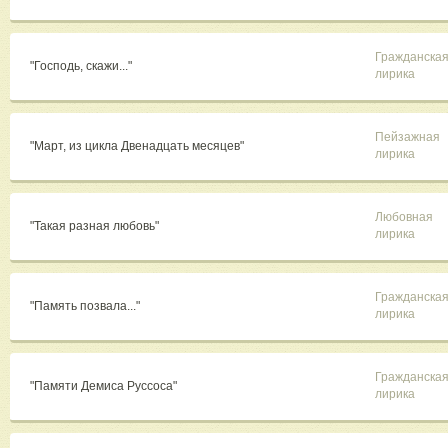
Гражданска
"Господь, скажи..."
лирика
Пейзажная
"Март, из цикла Двенадцать месяцев"
лирика
Любовная
"Такая разная любовь"
лирика
Гражданска
"Память позвала..."
лирика
Гражданска
"Памяти Демиса Руссоса"
лирика