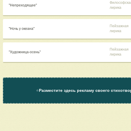
Философска
"Непреходящее"
лирика
Пейзажная
"Ночь у океана"
лирика
Пейзажная
"Художница-осень"
лирика
⭐
Разместите здесь рекламу своего стихотво