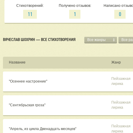
Стихотворений:
Получено отзывов:
Написано отзыво
11
1
0
ВЯЧЕСЛАВ ШОХРИН — ВСЕ СТИХОТВОРЕНИЯ
Все жанры
Все р
Название
Жанр
Пейзажная
"Осеннее настроение"
лирика
Пейзажная
"Сентябрьская гроза"
лирика
Пейзажная
"Апрель, из цикла Двенадцать месяцев"
лирика