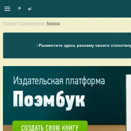
Поэмбук
/
Современники
/
florenna
⭐
Разместите здесь рекламу своего стихотво