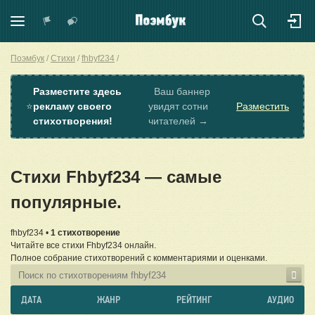
Поэмбук
Стихи
fhbyf234
Разместите здесь
Ваш баннер
⭐
рекламу своего
увидят сотни
Разместить
стихотворения!
читателей →
Стихи Fhbyf234 — самые
популярные.
fhbyf234 •
1 стихотворение
Читайте все стихи Fhbyf234 онлайн.
Полное собрание стихотворений с комментариями и оценками.
ДАТА
ЖАНР
РЕЙТИНГ
АУДИО