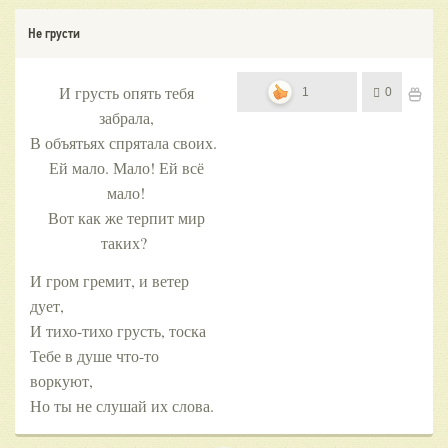
Не грусти
И грусть опять тебя
1
0
забрала,
В объятьях спрятала своих.
Ей мало. Мало! Ей всё
мало!
Вот как же терпит мир
таких?
И гром гремит, и ветер
дует,
И тихо-тихо грусть, тоска
Тебе в душе что-то
воркуют,
Но ты не слушай их слова.