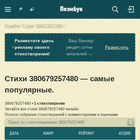
Поэмбук
Стихи
380679257480
Разместите здесь
Ваш баннер
⭐
рекламу своего
увидят сотни
Разместить
стихотворения!
читателей →
Стихи 380679257480 — самые
популярные.
380679257480 •
1 стихотворение
Читайте все стихи 380679257480 онлайн.
Полное собрание стихотворений с комментариями и оценками.
ДАТА
ЖАНР
РЕЙТИНГ
АУДИО