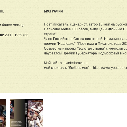
ЕЛЕ
БИОГРАФИЯ
Поэт, писатель, сценарист, автор 18 книг на русско
:
более месяца
Написано более 100 песен, выпущены двойные CD
страна".
ия:
29.10.1959 (66
Член Российского Союза писателей. Номинирова
премии "Наследие", "Поэт года и Писатель года 201
Совместный проект "Золотая страна" с композито
лауреатом Премии Губернатора Подмосковья в ном
Мой сайт http://efedorova.ru
мой спектакль "Любовь моя" - https://www.youtube