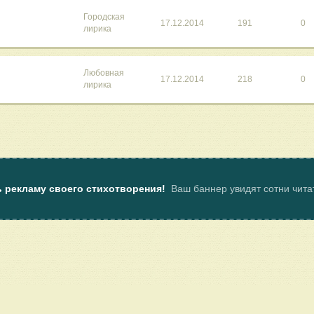
Городская
17.12.2014
191
0
лирика
Любовная
17.12.2014
218
0
лирика
ь рекламу своего стихотворения!
Ваш баннер увидят сотни чит