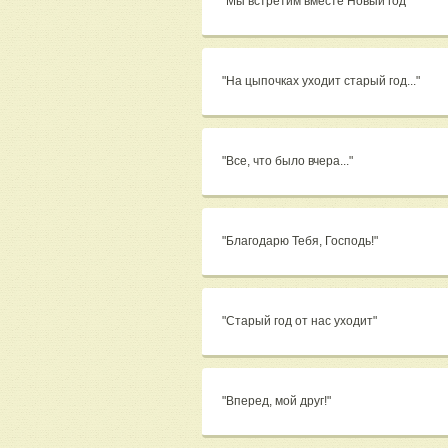
"Мы встретим вместе Новый год"
"На цыпочках уходит старый год..."
"Все, что было вчера..."
"Благодарю Тебя, Господь!"
"Старый год от нас уходит"
"Вперед, мой друг!"