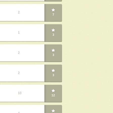
2
7
1
3
2
3
2
3
10
12