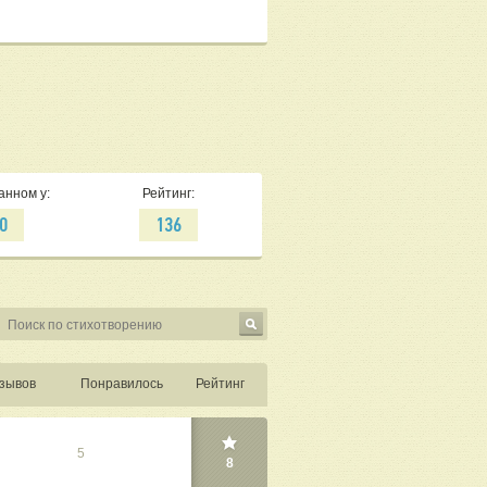
анном у:
Рейтинг:
0
136
зывов
Понравилось
Рейтинг
5
8