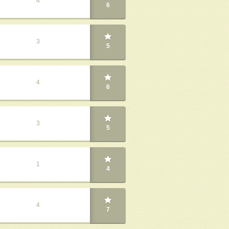
4
6
3
5
4
6
3
5
1
4
4
7