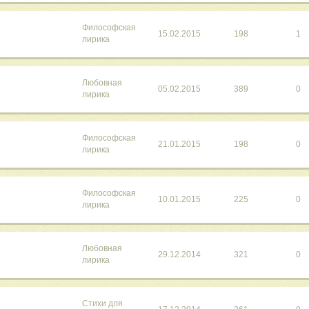
Философская
15.02.2015
198
1
лирика
Любовная
05.02.2015
389
0
лирика
Философская
21.01.2015
198
0
лирика
Философская
10.01.2015
225
0
лирика
Любовная
29.12.2014
321
0
лирика
Стихи для