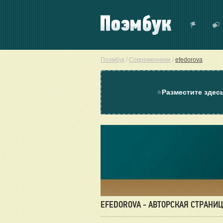
Поэмбук
/
Современники
/
efedorova
⭐
Разместите здес
EFEDOROVA - АВТОРСКАЯ СТРАНИ