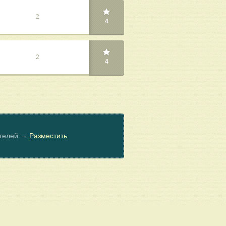
2
4
2
4
ателей →
Разместить