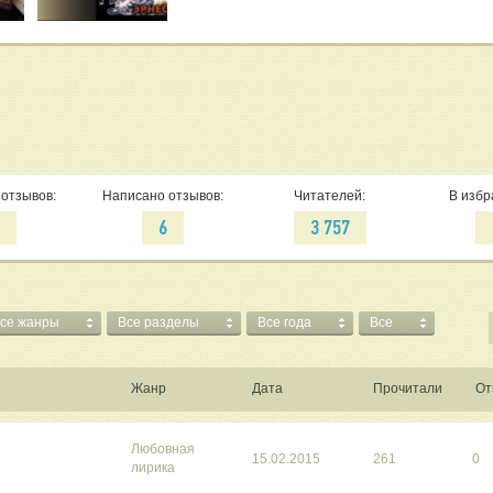
отзывов:
Написано отзывов:
Читателей:
В избр
2
6
3 757
се жанры
Все разделы
Все года
Все
Жанр
Дата
Прочитали
От
Любовная
15.02.2015
261
0
лирика