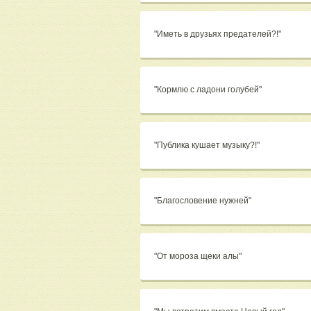
"Иметь в друзьях предателей?!"
"Кормлю с ладони голубей"
"Публика кушает музыку?!"
"Благословение нужней"
"От мороза щеки алы"