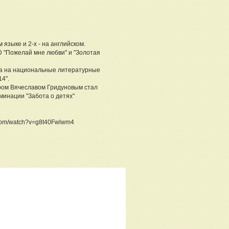
м языке и 2-х - на английском.
 "Пожелай мне любви" и "Золотая
на на национальные литературные
4".
ром Вячеславом Гридуновым стал
инации "Забота о детях"
.com/watch?v=g8t40Fwlwm4