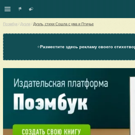
Поэмбук
/
Дуэли
/
Дуэль, стихи Сошла с ума и Птичье
⭐
Разместите здесь рекламу своего стихотво