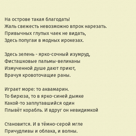
На острове такая благодать!
Жаль свежесть невозможно впрок нарезать.
Привычных глупых чаек не видать,
Здесь попугаи в модных ирокезах.
Здесь зелень - ярко-сочный изумруд,
Фисташковые пальмы-великаны
Измученной душе дают приют,
Врачуя кровоточащие раны.
Играет море: то аквамарин.
То бирюза, то в ярко-синей дымке
Какой-то заплутавшийся один
Плывёт корабль. И вдруг он невидимкой 
Становится. И в тёмно-серой мгле
Причудливы и облака, и волны.