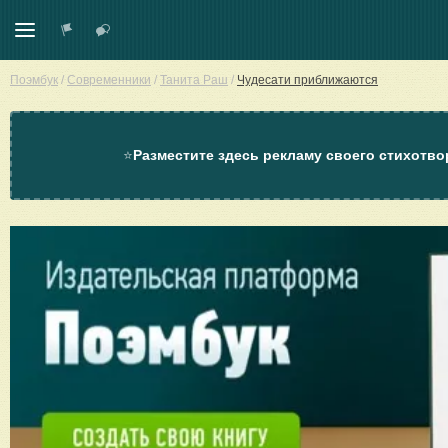
Поэмбук
/
Современники
/
Танита Раш
/
Чудесати приближаются
⭐
Разместите здесь рекламу своего стихотво