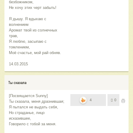
безбожником,
Не хочу этих черт забыть!
Я дышу. Я вдыхаю с
волнением
Аромат твой из солнечных
трав,
Я люблю, засыпаю с
томлением,
Моё счастье, мой рай обняв.
14.03.2015
Ты сказала
[Посвящается Sunny]
4
0
Ты сказала, меня дразнившая;
Я пытался не выдать себя,
Но страданье, лицо
исказившее,
Говорило с тобой за меня.