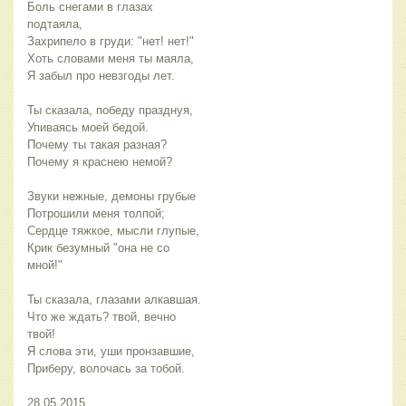
Боль снегами в глазах
подтаяла,
Захрипело в груди: "нет! нет!"
Хоть словами меня ты маяла,
Я забыл про невзгоды лет.
Ты сказала, победу празднуя,
Упиваясь моей бедой.
Почему ты такая разная?
Почему я краснею немой?
Звуки нежные, демоны грубые
Потрошили меня толпой;
Сердце тяжкое, мысли глупые,
Крик безумный "она не со
мной!"
Ты сказала, глазами алкавшая.
Что же ждать? твой, вечно
твой!
Я слова эти, уши пронзавшие,
Приберу, волочась за тобой.
28.05.2015