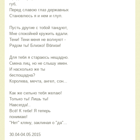
губ,
Перед славою глаз державных
Становлюсь я и нем и глуп.
Пусть другие с тобой танцуют,
Мне спокойней кружить вдали.
Тени! Тени меня не волнуют -
Рядом ты! Близко! Вблизи!
Для тебя я стараюсь нещадно.
Смена лиц, но не слышу имен.
И насколько же ты
беспощадна?
Королева, мечта, ангел, сон...
Как же сильно тебя желаю!
Только ты! Лишь ты!
Навсегда!..
Всё! К тебе! Я теперь
понимаю!
"Нет" кляну, заклиная о "да"...
30.04-04.05.2015