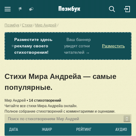
Поэмбук
Стихи
Мир Андрей
Разместите здесь
Ваш баннер
⭐
рекламу своего
увидят сотни
Разместить
стихотворения!
читателей →
Стихи Мира Андрейа — самые
популярные.
Мир Андрей •
14 стихотворений
Читайте все стихи Мира Андрейа онлайн.
Полное собрание стихотворений с комментариями и оценками.
ДАТА
ЖАНР
РЕЙТИНГ
АУДИО