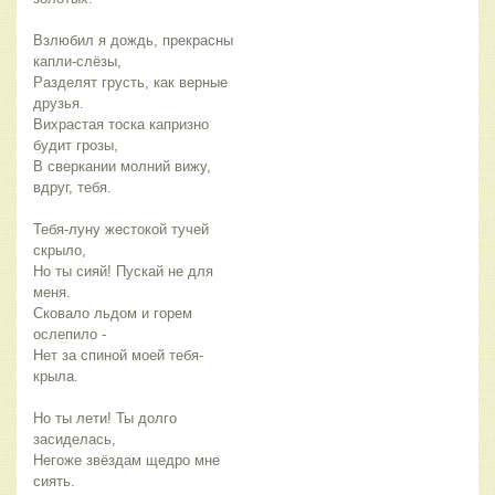
Взлюбил я дождь, прекрасны
капли-слёзы,
Разделят грусть, как верные
друзья.
Вихрастая тоска капризно
будит грозы,
В сверкании молний вижу,
вдруг, тебя.
Тебя-луну жестокой тучей
скрыло,
Но ты сияй! Пускай не для
меня.
Сковало льдом и горем
ослепило -
Нет за спиной моей тебя-
крыла.
Но ты лети! Ты долго
засиделась,
Негоже звёздам щедро мне
сиять.