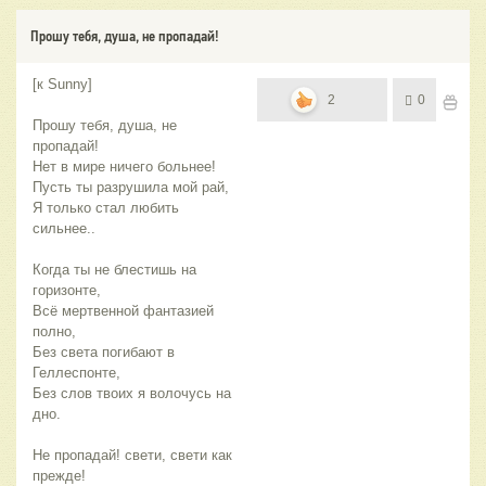
Прошу тебя, душа, не пропадай!
[к Sunny]
2
0
Прошу тебя, душа, не
пропадай!
Нет в мире ничего больнее!
Пусть ты разрушила мой рай,
Я только стал любить
сильнее..
Когда ты не блестишь на
горизонте,
Всё мертвенной фантазией
полно,
Без света погибают в
Геллеспонте,
Без слов твоих я волочусь на
дно.
Не пропадай! свети, свети как
прежде!