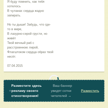
Я буду помнить, как тебя
хотелось
В чуланах сердца жадно
запирать.
Но ты дыши! Забудь, что где-
то в мире,
В лазурно-серой грусти, но
живёт
Твой вечный раб с
расстроенною лирой,
Флагштоком сердца образ твой
несёт.
07.04.2015
Разместите здесь
Ваш баннер
⭐
рекламу своего
увидят сотни
Разместить
стихотворения!
читателей →