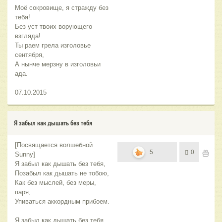
Моё сокровище, я стражду без
тебя!
Без уст твоих ворующего
взгляда!
Ты раем грела изголовье
сентября,
А нынче мерзну в изголовьи
ада.
07.10.2015
Я забыл как дышать без тебя
[Посвящается волшебной
5
0
Sunny]
Я забыл как дышать без тебя,
Позабыл как дышать не тобою,
Как без мыслей, без меры,
паря,
Упиваться аккордным прибоем.
Я забыл как дышать без тебя,