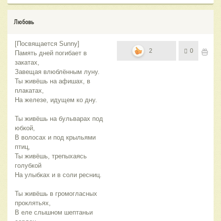
Любовь
[Посвящается Sunny]
2
0
Память дней погибает в
закатах,
Завещая влюблённым луну.
Ты живёшь на афишах, в
плакатах,
На железе, идущем ко дну.
Ты живёшь на бульварах под
юбкой,
В волосах и под крыльями
птиц,
Ты живёшь, трепыхаясь
голубкой
На улыбках и в соли ресниц.
Ты живёшь в громогласных
проклятьях,
В еле слышном шептаньи