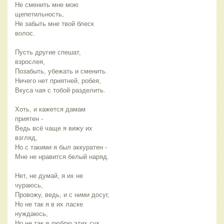
Не сменить мне мою
щепетильность,
Не забыть мне твой блеск
волос.
Пусть другие спешат,
взрослея,
Позабыть, убежать и сменить.
Ничего нет приятней, робея,
Вкуса чая с тобой разделить.
Хоть, и кажется дамам
приятен -
Ведь всё чаще я вижу их
взгляд,
Но с такими я был аккуратен -
Мне не нравится белый наряд.
Нет, не думай, я их не
чураюсь,
Провожу, ведь, и с ними досуг,
Но не так я в их ласке
нуждаюсь,
Но не так я люблю этих сук.