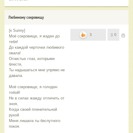
Любимому сокровищу
[к Sunny]
3
0
Моё сокровище, я жаден до
тебя!
До каждой черточки любимого
овала!
Огнистых глаз, которыми
блестя,
Ты надышаться мне упрямо не
давала.
Моё сокровище, я голоден
тобой!
Не в силах жажду отличить от
зноя,
Когда своей пленительной
рукой
Меня лишала ты беспутного
покоя.