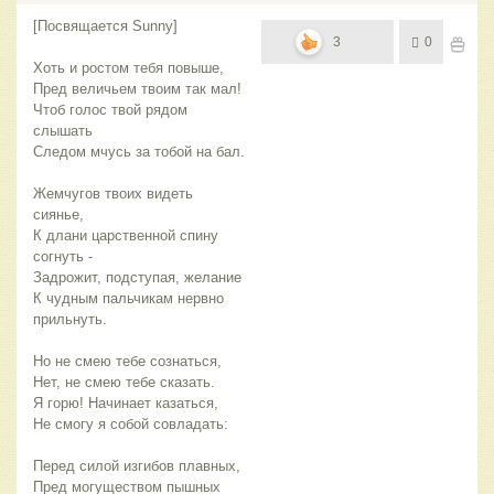
[Посвящается Sunny]
3
0
Хоть и ростом тебя повыше,
Пред величьем твоим так мал!
Чтоб голос твой рядом
слышать
Следом мчусь за тобой на бал.
Жемчугов твоих видеть
сиянье,
К длани царственной спину
согнуть -
Задрожит, подступая, желание
К чудным пальчикам нервно
прильнуть.
Но не смею тебе сознаться,
Нет, не смею тебе сказать.
Я горю! Начинает казаться,
Не смогу я собой совладать:
Перед силой изгибов плавных,
Пред могуществом пышных