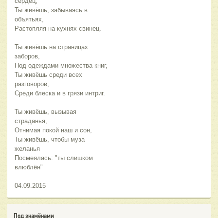
сердец,
Ты живёшь, забываясь в
объятьях,
Растопляя на кухнях свинец.
Ты живёшь на страницах
заборов,
Под одеждами множества книг,
Ты живёшь среди всех
разговоров,
Среди блеска и в грязи интриг.
Ты живёшь, вызывая
страданья,
Отнимая покой наш и сон,
Ты живёшь, чтобы муза
желанья
Посмеялась: "ты слишком
влюблён"
04.09.2015
Под знамёнами