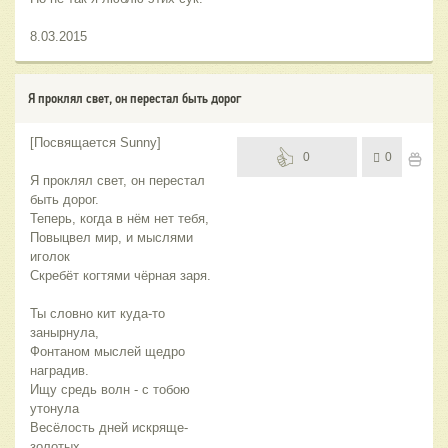
8.03.2015
Я проклял свет, он перестал быть дорог
[Посвящается Sunny]
0
0
Я проклял свет, он перестал
быть дорог.
Теперь, когда в нём нет тебя,
Повыцвел мир, и мыслями
иголок
Скребёт когтями чёрная заря.
Ты словно кит куда-то
занырнула,
Фонтаном мыслей щедро
наградив.
Ищу средь волн - с тобою
утонула
Весёлость дней искряще-
золотых.