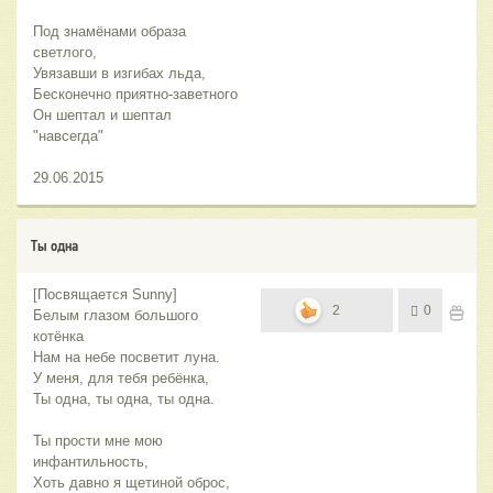
Под знамёнами образа
светлого,
Увязавши в изгибах льда,
Бесконечно приятно-заветного
Он шептал и шептал
"навсегда"
29.06.2015
Ты одна
[Посвящается Sunny]
2
0
Белым глазом большого
котёнка
Нам на небе посветит луна.
У меня, для тебя ребёнка,
Ты одна, ты одна, ты одна.
Ты прости мне мою
инфантильность,
Хоть давно я щетиной оброс,