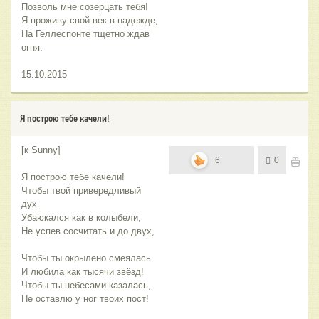
Позволь мне созерцать тебя!
Я проживу свой век в надежде,
На Геллеспонте тщетно ждав
огня.
15.10.2015
Я построю тебе качели!
[к Sunny]
6
0
Я построю тебе качели!
Чтобы твой привередливый
дух
Убаюкался как в колыбели,
Не успев сосчитать и до двух,
Чтобы ты окрылено смеялась
И любила как тысячи звёзд!
Чтобы ты небесами казалась,
Не оставлю у ног твоих пост!