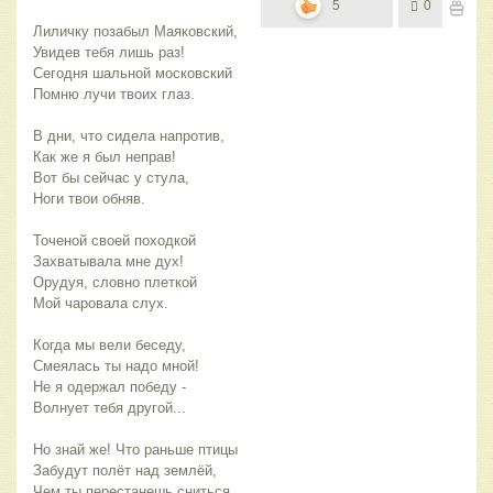
5
0
Лиличку позабыл Маяковский,
Увидев тебя лишь раз!
Сегодня шальной московский
Помню лучи твоих глаз.
В дни, что сидела напротив,
Как же я был неправ!
Вот бы сейчас у стула,
Ноги твои обняв.
Точеной своей походкой
Захватывала мне дух!
Орудуя, словно плеткой
Мой чаровала слух.
Когда мы вели беседу,
Смеялась ты надо мной!
Не я одержал победу -
Волнует тебя другой...
Но знай же! Что раньше птицы
Забудут полёт над землёй,
Чем ты перестанешь сниться,