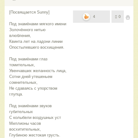
[Посвящается Sunny]
4
0
Под знамёнами мягкого имени
Золочённого нитью
влюбления,
Квинта лет на ладони линии
Опостылевшего восхищения.
Под знамёнами глаз
томительных,
Увенчавших желанность лица,
Сотни дней утешеньем
сомнительных,
Не сдаваясь с упорством
глупца.
Под знамёнами звуков
губительных
С колыбели воздушных уст
Миллионы часов
восхитительных,
Глубиною жестокая грусть.