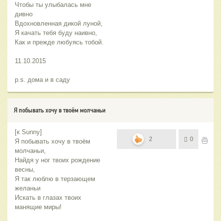
Чтобы ты улыбалась мне
дивно
Вдохновленная дикой луной,
Я качать тебя буду наивно,
Как и прежде любуясь тобой.
11.10.2015
p.s. дома и в саду
Я побывать хочу в твоём молчаньи
[к Sunny]
2
0
Я побывать хочу в твоём
молчаньи,
Найдя у ног твоих рождение
весны,
Я так люблю в терзающем
желаньи
Искать в глазах твоих
манящие миры!