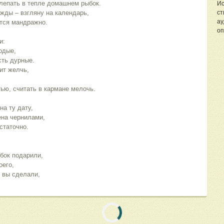
 клепать в тепле домашнем рыбок.
Ис
жды – взгляну на календарь,
ст
ау
ется мандражно.
оп
и:
одые,
сть дурные.
тит желчь,
тью, считать в кармане мелочь.
на ту дату,
ена чернилами,
статочно.
ыбок подарили,
оего,
 вы сделали,