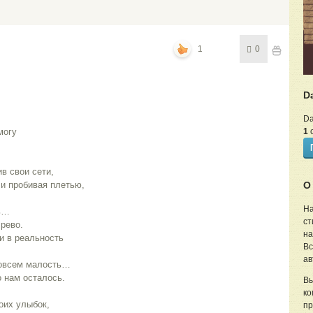
1
0
D
Da
могу
1
с
в свои сети,
 и пробивая плетью,
О
На
ть…
ст
чрево.
на
и в реальность
Вс
ав
совсем малость…
о нам осталось.
Вы
ко
воих улыбок,
пр