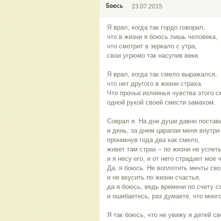
Боюсь
23.07.2015
Я врал, когда так гордо говорил,
что в жизни я боюсь лишь человека,
что смотрит в зеркало с утра,
свои угрюмо так насупив веки.
Я врал, когда так смело выражался,
что нет другого в жизни страха.
Что прочьи излиянья чувства этого с
одной рукой своей смести замахом.
Соврал я. На дне души давно постави
и день, за днем царапая меня внутри
проникнув года два как смело,
живет там страх – по жизни не успе
и я несу его, и от него страдает мое 
Да, я боюсь. Не воплотить мечты сво
и не вкусить по жизни счастья,
да я боюсь, ведь времени по счету 
и ошибаетесь, раз думаете, что мног
Я так боюсь, что не увижу я детей с