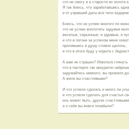
что не смогу я в старости из золота
Я так боюсь, что заработавшись одна
и от узревшей даты все тело вздерн
Боюсь, что не успею многого по жизн
что не успею воплотить задумки мол
веселые, серьезные, и здравые, и пу
и что в погоне за успехом меня охва
пролившись в душу словно щелочь,
и что в итоге буду у корыта с беднос
А вам не страшно? Извольте глянуть 
что в паспорте так аккуратно наброш
задумайтесь немного, вы прожили до
А жили вы счастливыми?
И что успели сделать и много ли ул
и что успели сделать для счастья св
иль может быть, других счастливыми
а о себе вы вовсе позабыли?