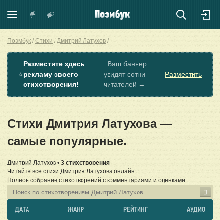
Поэмбук
Стихи
Дмитрий Латухов
Разместите здесь
Ваш баннер
⭐
рекламу своего
увидят сотни
Разместить
стихотворения!
читателей →
Стихи Дмитрия Латухова —
самые популярные.
Дмитрий Латухов •
3 стихотворения
Читайте все стихи Дмитрия Латухова онлайн.
Полное собрание стихотворений с комментариями и оценками.
ДАТА
ЖАНР
РЕЙТИНГ
АУДИО