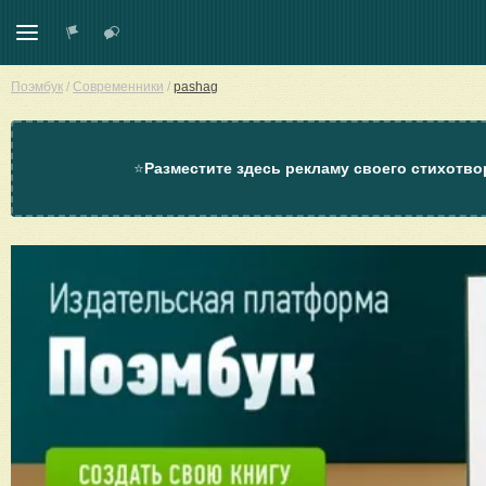
Поэмбук
/
Современники
/
pashag
⭐
Разместите здесь рекламу своего стихотво