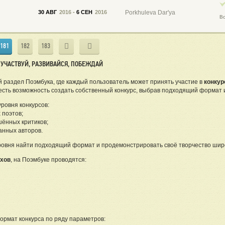
30 АВГ
2016
-
6 СЕН
2016
Porkhuleva Dar'ya
В
181
182
183
УЧАСТВУЙ, РАЗВИВАЙСЯ, ПОБЕЖДАЙ
 раздел Поэмбука, где каждый пользователь может принять участие в
конкур
 есть возможность создать собственный конкурс, выбрав подходящий формат и
ровня конкурсов:
поэтов;
ённых критиков;
нных авторов.
уровня найти подходящий формат и продемонстрировать своё творчество шир
ихов
, на Поэмбуке проводятся:
ормат конкурса по ряду параметров: