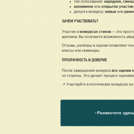
тип голосования:
народное, смеш
анонимное
или
открытое участие
допуск к конкурсу:
новые
или
ране
ЗАЧЕМ УЧАСТВОВАТЬ?
Участие в
конкурсах стихов
— это просто
критиков. Вы получаете возможность увид
Отзывы, разборы и оценки позволяют пон
классы или семинары.
ПРОЗРАЧНОСТЬ И ДОВЕРИЕ
После завершения конкурса
все оценки 
со стороны. Это делает процесс оценива
📌 Участвуйте в поэтических конкурсах 
⭐
Разместите здес