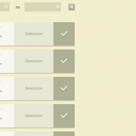
по
Завершен
се
Завершен
се
Завершен
се
Завершен
се