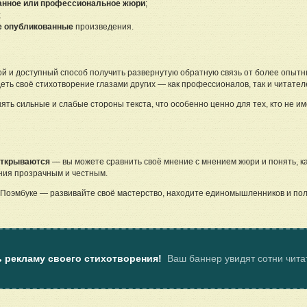
анное или профессиональное жюри
;
;
е опубликованные
произведения.
й и доступный способ получить развернутую обратную связь от более опытн
еть своё стихотворение глазами других — как профессионалов, так и читател
ять сильные и слабые стороны текста, что особенно ценно для тех, кто не и
открываются
— вы можете сравнить своё мнение с мнением жюри и понять, к
ния прозрачным и честным.
на Поэмбуке — развивайте своё мастерство, находите единомышленников и по
ь рекламу своего стихотворения!
Ваш баннер увидят сотни чит