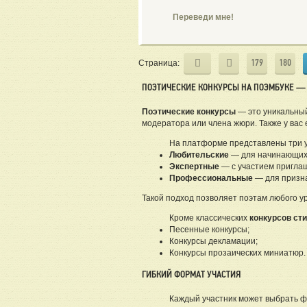
Переведи мне!
179
180
Страница:
ПОЭТИЧЕСКИЕ КОНКУРСЫ НА ПОЭМБУКЕ — 
Поэтические конкурсы
— это уникальный
модератора или члена жюри. Также у вас
На платформе представлены три у
Любительские
— для начинающих 
Экспертные
— с участием приглаш
Профессиональные
— для призна
Такой подход позволяет поэтам любого 
Кроме классических
конкурсов ст
Песенные конкурсы;
Конкурсы декламации;
Конкурсы прозаических миниатюр.
ГИБКИЙ ФОРМАТ УЧАСТИЯ
Каждый участник может выбрать ф