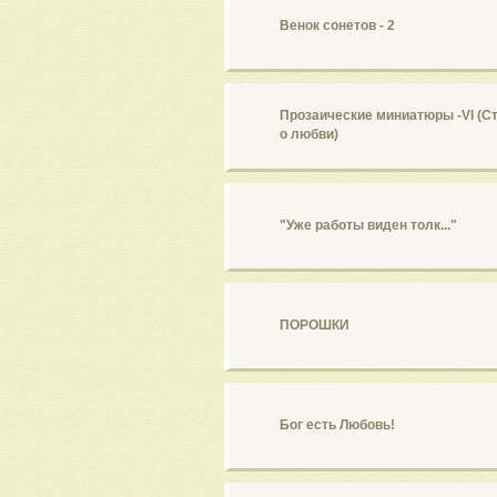
Венок сонетов - 2
Прозаические миниатюры -VI (С
о любви)
"Уже работы виден толк..."
ПОРОШКИ
Бог есть Любовь!