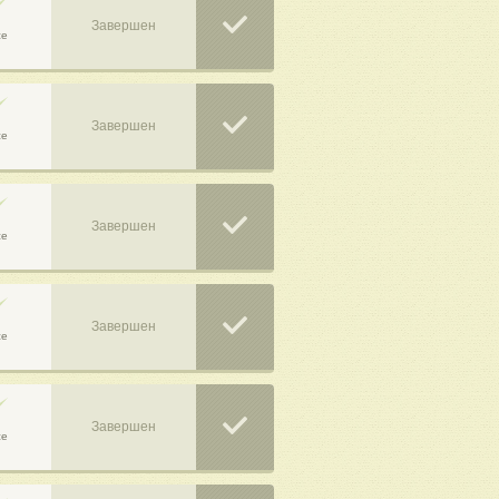
Завершен
се
Завершен
се
Завершен
се
Завершен
се
Завершен
се