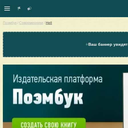
Поэмбук
/
Современники
/
Hell
⭐
Ваш баннер увидят