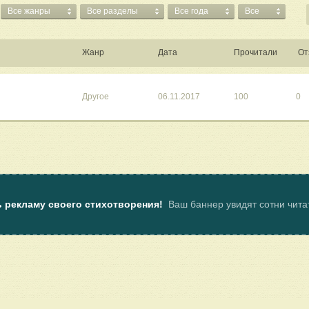
Все жанры
Все разделы
Все года
Все
Жанр
Дата
Прочитали
От
Другое
06.11.2017
100
0
ь рекламу своего стихотворения!
Ваш баннер увидят сотни чит