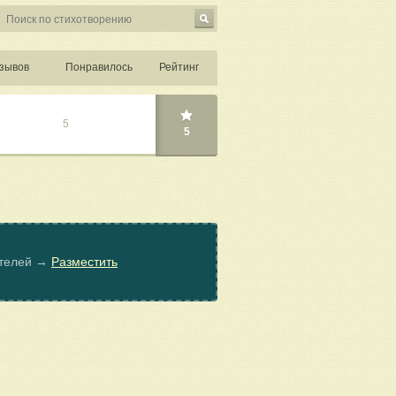
зывов
Понравилось
Рейтинг
5
5
ателей →
Разместить