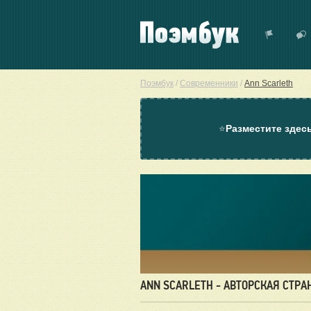
Поэмбук
/
Современники
/
Ann Scarleth
⭐
Разместите здес
ANN SCARLETH - АВТОРСКАЯ СТРА