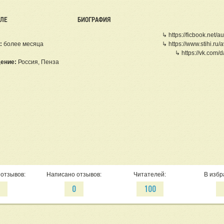
ЕЛЕ
БИОГРАФИЯ
↳ https://ficbook.net/
:
более месяца
↳ https://www.stihi.ru/a
↳ https://vk.com/
ение:
Россия, Пенза
отзывов:
Написано отзывов:
Читателей:
В избр
0
0
100