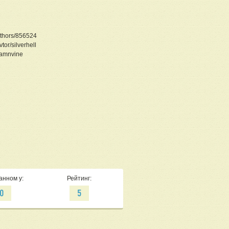
authors/856524
vtor/silverhell
damnvine
анном у:
Рейтинг:
0
5