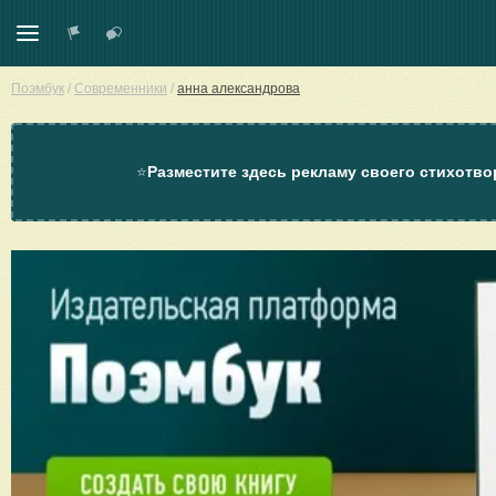
Поэмбук
/
Современники
/
анна александрова
⭐
Разместите здесь рекламу своего стихотво