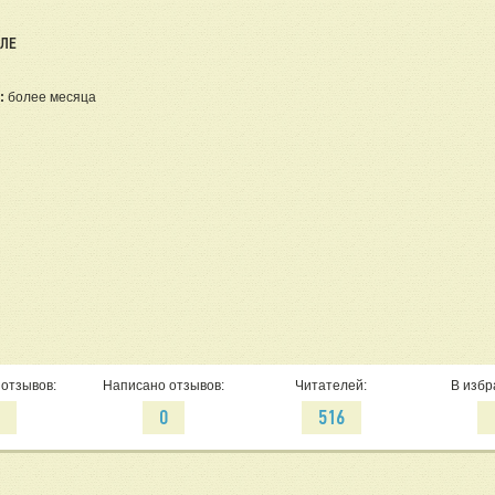
ЕЛЕ
:
более месяца
отзывов:
Написано отзывов:
Читателей:
В избр
0
0
516