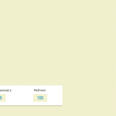
анном у:
Рейтинг:
0
100