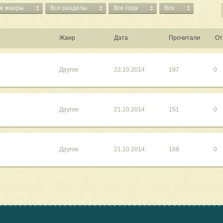
е жанры
Все разделы
Все года
Все
Жанр
Дата
Прочитали
От
Другое
22.10.2014
197
0
Другое
21.10.2014
151
0
Другое
21.10.2014
168
0