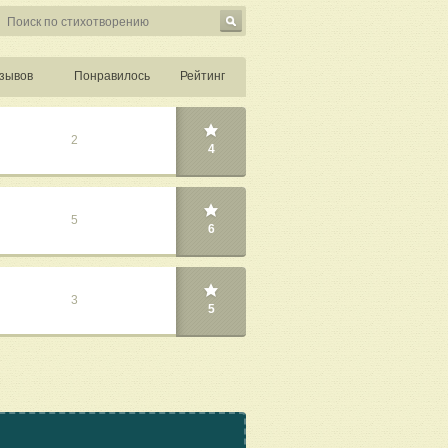
зывов
Понравилось
Рейтинг
2
4
5
6
3
5