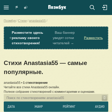
Поэмбук
Стихи
anastasia55
Разместите здесь
Ваш баннер
⭐
рекламу своего
увидят сотни
Разместить
стихотворения!
читателей →
Стихи Anastasia55 — самые
популярные.
anastasia55 •
1 стихотворение
Читайте все стихи Anastasia55 онлайн.
Полное собрание стихотворений с комментариями и оценками.
ДАТА
ЖАНР
РЕЙТИНГ
АУДИО