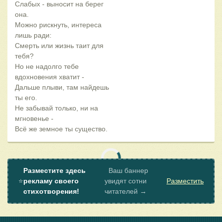
Слабых - выносит на берег
она.
Можно рискнуть, интереса
лишь ради:
Смерть или жизнь таит для
тебя?
Но не надолго тебе
вдохновения хватит -
Дальше плыви, там найдешь
ты его.
Не забывай только, ни на
мгновенье -
Всё же земное ты существо.
Разместите здесь
Ваш баннер
⭐
рекламу своего
увидят сотни
Разместить
стихотворения!
читателей →