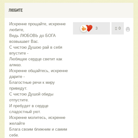
ЛЮБИТЕ
Искренне прощайте, искренне
3
0
любите,
Ведь ЛЮБОВЬ до БОГА
возвышает Вас.
С чистою Душою рай в себя
впустите -
Любящее сердце светит как
алмаз.
Искренне общайтесь, искренне
дарите -
Благостные речи к миру
приведут.
С чистою Душой обиды
отпустите.
И пребудет в сердце
сладостный уют.
Искренне молитесь, искренне
желайте
Блага своим ближним и самим
себе.