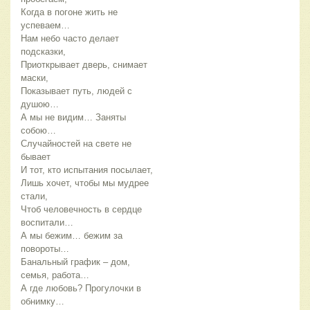
Когда в погоне жить не
успеваем…
Нам небо часто делает
подсказки,
Приоткрывает дверь, снимает
маски,
Показывает путь, людей с
душою…
А мы не видим… Заняты
собою…
Случайностей на свете не
бывает
И тот, кто испытания посылает,
Лишь хочет, чтобы мы мудрее
стали,
Чтоб человечность в сердце
воспитали…
А мы бежим… бежим за
повороты…
Банальный график – дом,
семья, работа…
А где любовь? Прогулочки в
обнимку…