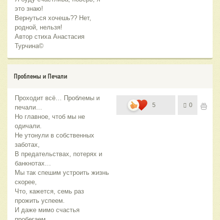
это знаю!
Вернуться хочешь?? Нет,
родной, нельзя!
Автор стиха Анастасия
Турчина©
Проблемы и Печали
Проходит всё… Проблемы и
5
0
печали…
Но главное, чтоб мы не
одичали.
Не утонули в собственных
заботах,
В предательствах, потерях и
банкнотах…
Мы так спешим устроить жизнь
скорее,
Что, кажется, семь раз
прожить успеем.
И даже мимо счастья
пробегаем,