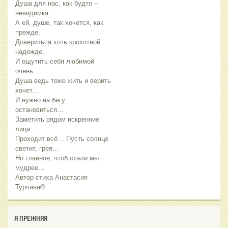
Душа для нас, как будто –
невидимка…
А ей, душе, так хочется, как
прежде,
Довериться хоть крохотной
надежде,
И ощутить себя любимой
очень…
Душа ведь тоже жить и верить
хочет…
И нужно на бегу
остановиться…
Заметить рядом искренние
лица…
Проходит всё… Пусть солнце
светит, грея…
Но главное, чтоб стали мы
мудрее…
Автор стиха Анастасия
Турчина©
Я ПРЕЖНЯЯ