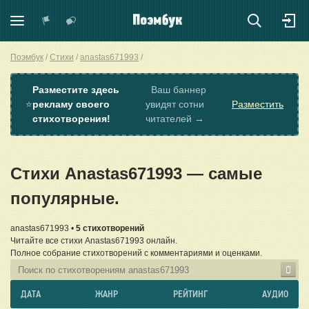
Поэмбук
Стихи
anastas671993
Разместите здесь
Ваш баннер
⭐
рекламу своего
увидят сотни
Разместить
стихотворения!
читателей →
Стихи Anastas671993 — самые
популярные.
anastas671993 •
5 стихотворений
Читайте все стихи Anastas671993 онлайн.
Полное собрание стихотворений с комментариями и оценками.
ДАТА
ЖАНР
РЕЙТИНГ
АУДИО