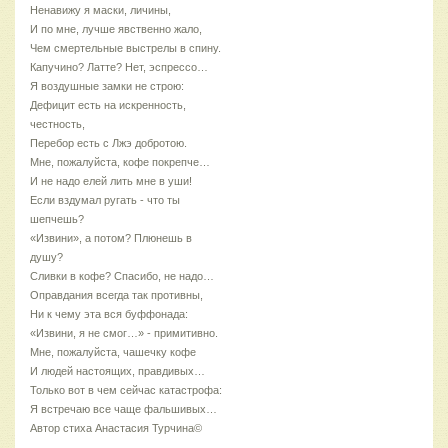
Ненавижу я маски, личины,
И по мне, лучше явственно жало,
Чем смертельные выстрелы в спину.
Капучино? Латте? Нет, эспрессо…
Я воздушные замки не строю:
Дефицит есть на искренность,
честность,
Перебор есть с Лжэ добротою.
Мне, пожалуйста, кофе покрепче…
И не надо елей лить мне в уши!
Если вздумал ругать - что ты
шепчешь?
«Извини», а потом? Плюнешь в
душу?
Сливки в кофе? Спасибо, не надо…
Оправдания всегда так противны,
Ни к чему эта вся буффонада:
«Извини, я не смог…» - примитивно.
Мне, пожалуйста, чашечку кофе
И людей настоящих, правдивых…
Только вот в чем сейчас катастрофа:
Я встречаю все чаще фальшивых…
Автор стиха Анастасия Турчина©