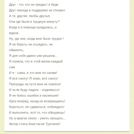
Друг - тот, кто не предаст в беде
Друг никогда в поддержке не откажет.
А те, другие, якобы друзья,
Они где были в трудную минуту?
Когда я в помощи нуждалась, и
ждала.
Ну, где они, когда мне было трудно !
Я не берусь ни осуждать, ни
обвинять,
Я для себя давно уже решила...
Я поняла, что в этой жизни каждый
сам
И я - сама, и это мне по силам!
Я всё смогу! Я знаю, всё смогу!
Преграды на пути мне не помеха!
И если буду падать - поднимусь!
Я не боюсь ошибок и насмешек!
Идти вперёд, назад не возвращаясь!
Бороться, не сдаваться, побеждать!
И выполнять, всё то, что обещаешь!
Ну а врагов своих - уметь прощать...
Автор стиха Анастасия Турчина©