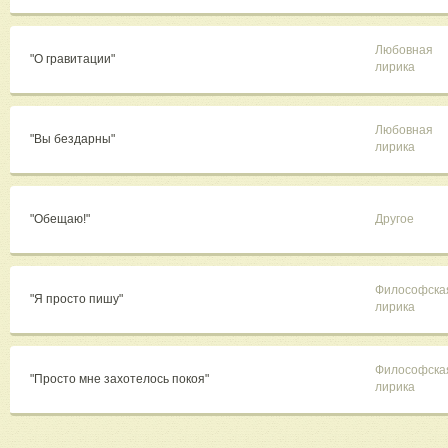
Любовная
"О гравитации"
лирика
Любовная
"Вы бездарны"
лирика
"Обещаю!"
Другое
Философска
"Я просто пишу"
лирика
Философска
"Просто мне захотелось покоя"
лирика