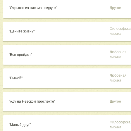
"Отрывок из письма подруге"
Другое
Философска
"Цените жизнь"
лирика
Любовная
"Все пройдет"
лирика
Любовная
"Рыжей"
лирика
"жду на Невском проспекте"
Другое
Философска
"Милый друг"
лирика