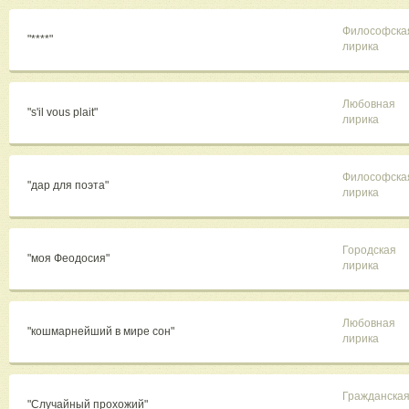
Философска
"****"
лирика
Любовная
"s'il vous plait"
лирика
Философска
"дар для поэта"
лирика
Городская
"моя Феодосия"
лирика
Любовная
"кошмарнейший в мире сон"
лирика
Гражданска
"Случайный прохожий"