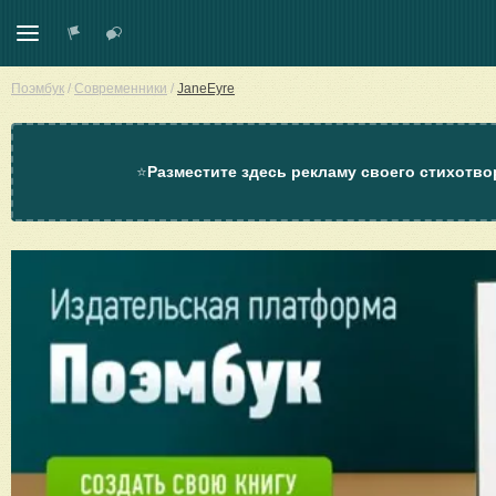
Поэмбук
/
Современники
/
JaneEyre
⭐
Разместите здесь рекламу своего стихотво