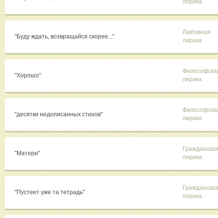
лирика
Любовная
"Буду ждать, возвращайся скорее..."
лирика
Философска
"Хорошо"
лирика
Философска
"десятки недописанных стихов"
лирика
Гражданска
"Матери"
лирика
Гражданска
"Пустеет уже та тетрадь"
лирика