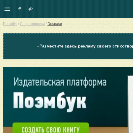
Поэмбук
/
Современники
/
Decease
⭐
Разместите здесь рекламу своего стихотво