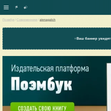
Поэмбук
/
Современники
/
alenagalich
⭐
Ваш баннер увидят