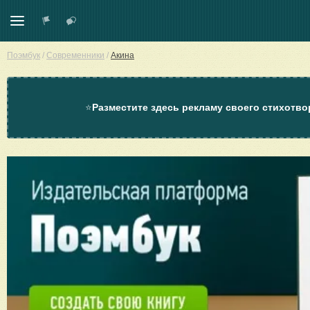
Поэмбук
/
Современники
/
Акина
⭐
Разместите здесь рекламу своего стихотво