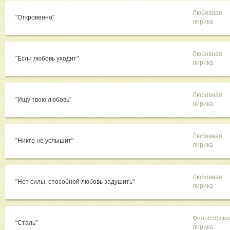
Любовная
"Откровенно"
лирика
Любовная
"Если любовь уходит"
лирика
Любовная
"Ищу твою любовь"
лирика
Любовная
"Никто не услышит"
лирика
Любовная
"Нет силы, способной любовь задушить"
лирика
Философска
"Сталь"
лирика