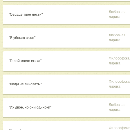
Любовная
"Сердце твоё нести"
лирика
Любовная
"Я убегаю в сон"
лирика
Философска
"Герой моего стиха"
лирика
Философска
"Люди не виноваты"
лирика
Любовная
"Их двое, но они одиноки"
лирика
Философска