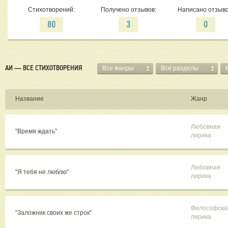
Стихотворений:
Получено отзывов:
Написано отзыво
80
3
0
АИ — ВСЕ СТИХОТВОРЕНИЯ
Все жанры
Все разделы
Название
Жанр
Любовная
"Время ждать"
лирика
Любовная
"Я тебя не люблю"
лирика
Философска
"Заложник своих же строк"
лирика