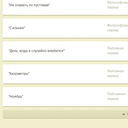
Философска
"Не плакать по пустякам"
лирика
Философска
"Сильнее"
лирика
Любовная
"День, когда я случайно влюбился"
лирика
Любовная
"Километры"
лирика
Пейзажная
"Ноябрь"
лирика