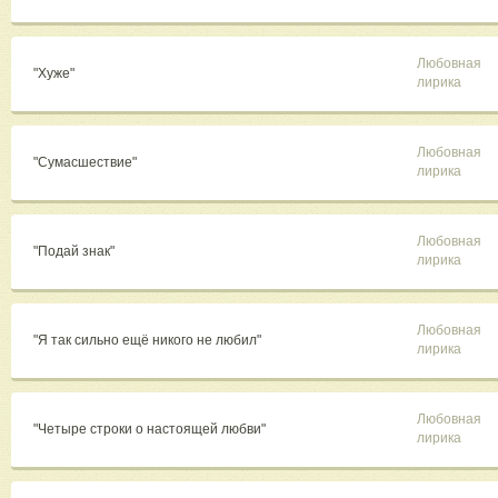
Любовная
"Хуже"
лирика
Любовная
"Сумасшествие"
лирика
Любовная
"Подай знак"
лирика
Любовная
"Я так сильно ещё никого не любил"
лирика
Любовная
"Четыре строки о настоящей любви"
лирика