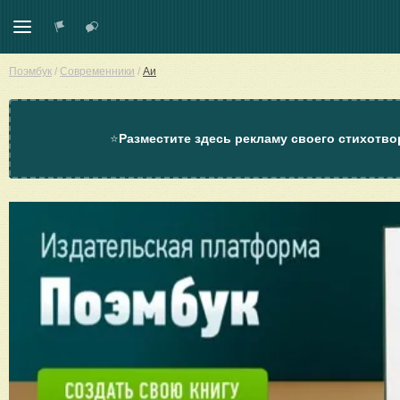
Поэмбук
/
Современники
/
Аи
⭐
Разместите здесь рекламу своего стихотво