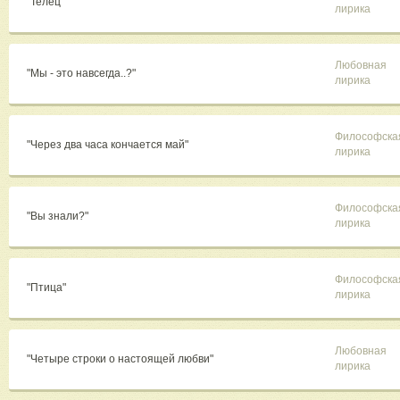
"Телец"
лирика
Любовная
"Мы - это навсегда..?"
лирика
Философска
"Через два часа кончается май"
лирика
Философска
"Вы знали?"
лирика
Философска
"Птица"
лирика
Любовная
"Четыре строки о настоящей любви"
лирика