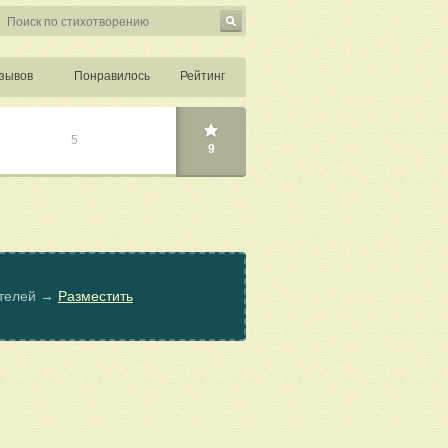
зывов
Понравилось
Рейтинг
5
9
ателей →
Разместить