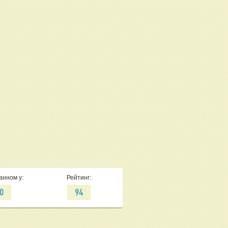
анном у:
Рейтинг:
0
94