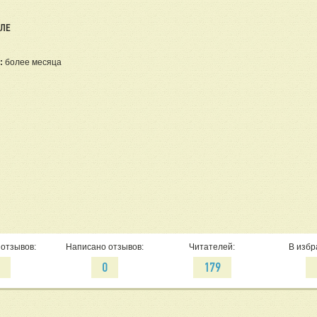
ЕЛЕ
:
более месяца
отзывов:
Написано отзывов:
Читателей:
В избр
1
0
179