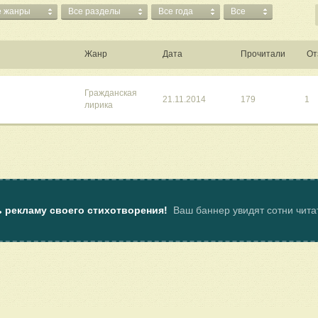
е жанры
Все разделы
Все года
Все
Жанр
Дата
Прочитали
От
Гражданская
21.11.2014
179
1
лирика
ь рекламу своего стихотворения!
Ваш баннер увидят сотни чит