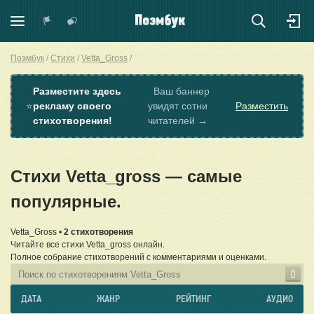
Поэмбук
Стихи
Vetta_Gross
Разместите здесь
Ваш баннер
⭐
рекламу своего
увидят сотни
Разместить
стихотворения!
читателей →
Стихи Vetta_gross — самые
популярные.
Vetta_Gross •
2 стихотворения
Читайте все стихи Vetta_gross онлайн.
Полное собрание стихотворений с комментариями и оценками.
ДАТА
ЖАНР
РЕЙТИНГ
АУДИО