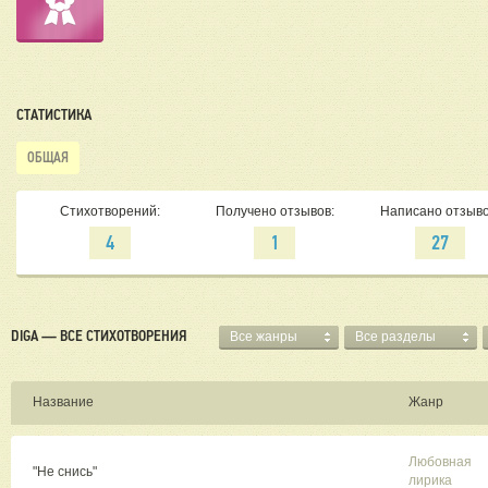
СТАТИСТИКА
ОБЩАЯ
Стихотворений:
Получено отзывов:
Написано отзыво
4
1
27
DIGA — ВСЕ СТИХОТВОРЕНИЯ
Все жанры
Все разделы
Название
Жанр
Любовная
"Не снись"
лирика