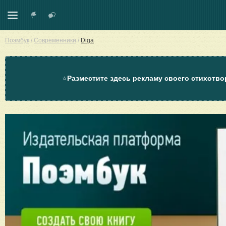
Поэмбук
/
Современники
/
Diga
⭐
Разместите здесь рекламу своего стихотво